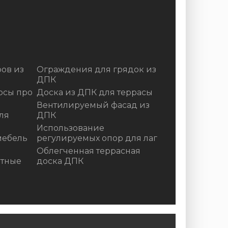
ов из
Ограждения для грядок из
ДПК
осы про
Доска из ДПК для террасы
Вентилируемый фасад из
ля
ДПК
Использование
мебель
регулируемых опор для лаг
Облегченная террасная
итные
доска ДПК