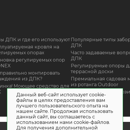
ы ДПК и где его используют
Популярные типы забор
ДПК
плуатируемая кровля на
улируемых опорах
Часто задаваемые вопр
ДПК
ановка регулируемых опор
ONEX
Регулируемые опоры д
террасной доски
 правильно монтировать
аждения из ДПК?
Премиальная садовая 
из ротанга Outdoor
инка! Моющее средство для
К
Нескользящие композ
Данный веб-сайт использует cookie-
ступени
файлы в целях предоставления вам
лучшего пользовательского опыта на
нашем сайте. Продолжая использовать
данный сайт, вы соглашаетесь с
использованием нами cookie-файлов.
Для получения дополнительной