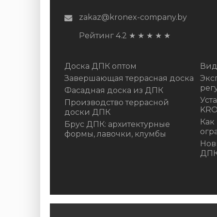
zakaz@kronex-company.by
Рейтинг 4.2
★
★
★
★
★
Доска ДПК оптом
Вид
Завершающая террасная доска
Экс
рег
Фасадная доска из ДПК
Уст
Производство террасной
KR
доски ДПК
Как
Брус ДПК: архитектурные
огр
формы, лавочки, клумбы
Нов
ДП