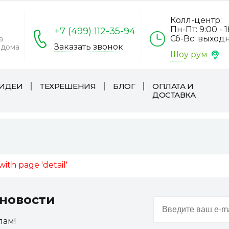
Колл-центр:
Пн-Пт: 9:00 - 
+7 (499) 112-35-94
Сб-Вс: выход
а
Заказать звонок
 дома
Шоу рум
ИДЕИ
ТЕХРЕШЕНИЯ
БЛОГ
ОПЛАТА И
ДОСТАВКА
ith page 'detail'
новости
пам!