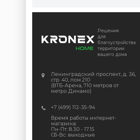
Решения
для
благоустройства
территории
вашего дома
Ленинградский проспект, д. 36,
стр. 40, пом.210
(ВТБ-Арена, 710 метров от
метро Динамо)
+7 (499) 112-35-94
Время работы интернет-
магазина:
Пн-Пт: 8.30 - 17.15
Сб-Вс: выходные