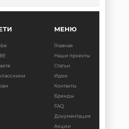
ЕТИ
МЕНЮ
ube
Главная
BE
Наши проекты
акте
Статьи
классники
Идеи
рам
Контакты
Бренды
FAQ
Документация
Акции