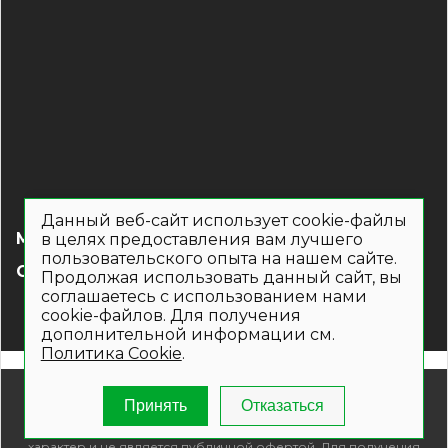
Данный веб-сайт использует cookie-файлы
МЕНЮ
в целях предоставления вам лучшего
пользовательского опыта на нашем сайте.
СОЦ СЕТИ
Продолжая использовать данный сайт, вы
соглашаетесь с использованием нами
cookie-файлов. Для получения
дополнительной информации см.
Политика Cookie
.
© 2019- 2026. Общество с ограниченной ответственностью
Принять
Отказаться
«Кронекс»
Информация на сайте носит рекламно-информационный
характер и не является публичной офертой. Для получения