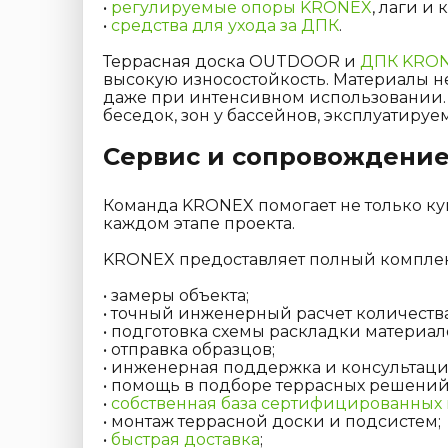
•
регулируемые опоры KRONEX
, лаги и
•
средства для ухода за ДПК
.
Террасная доска OUTDOOR и
ДПК KRO
высокую износостойкость. Материалы не
даже при интенсивном использовании. 
беседок, зон у бассейнов, эксплуатиру
Сервис и сопровождени
Команда KRONEX помогает не только куп
каждом этапе проекта.
KRONEX предоставляет полный комплекс
• замеры объекта;
• точный инженерный расчет количеств
• подготовка схемы раскладки материал
• отправка образцов;
• инженерная поддержка и консультаци
• помощь в подборе террасных решений
•
собственная база сертифицированных
• монтаж террасной доски и подсистем;
•
быстрая доставка
;