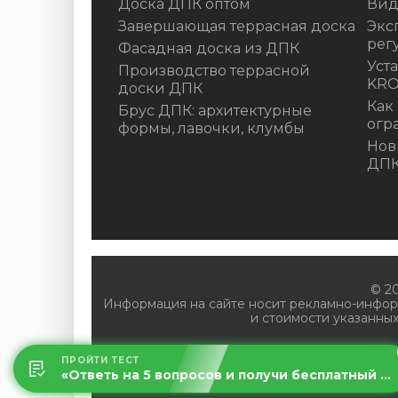
Доска ДПК оптом
Вид
Завершающая террасная доска
Экс
рег
Фасадная доска из ДПК
Уст
Производство террасной
KR
доски ДПК
Как
Брус ДПК: архитектурные
огр
формы, лавочки, клумбы
Нов
ДП
© 2
Информация на сайте носит рекламно-инфор
и стоимости указанных
Обр
ПРОЙТИ ТЕСТ
«Ответь на 5 вопросов и получи бесплатный расчет террасы за 5 минут!»