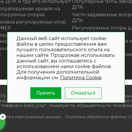
ы ДПК и где его используют
Популярные типы забор
ДПК
плуатируемая кровля на
улируемых опорах
Часто задаваемые вопр
ДПК
ановка регулируемых опор
ONEX
Регулируемые опоры д
террасной доски
 правильно монтировать
Данный веб-сайт использует cookie-
аждения из ДПК?
Премиальная садовая 
файлы в целях предоставления вам
из ротанга Outdoor
инка! Моющее средство для
лучшего пользовательского опыта на
К
Нескользящие композ
нашем сайте. Продолжая использовать
ступени
данный сайт, вы соглашаетесь с
использованием нами cookie-файлов.
Для получения дополнительной
информации см.
Политика Cookie
.
Принять
Отказаться
019- 2026. Общество с ограниченной ответственностью «Крон
мационный характер и не является публичной офертой. Для
 товаров и (или) услуг , пожалуйста, обращайтесь по телефона
аботка персональных данных
Политика обработки файлов Co