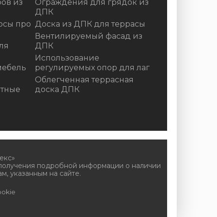
ов из
Ограждения для грядок из
ДПК
осы про
Доска из ДПК для террасы
Вентилируемый фасад из
ля
ДПК
Использование
мебель
регулируемых опор для лаг
Облегченная террасная
итные
доска ДПК
екс»
 получения подробной информации о наличии
м, указанным на сайте.
okie