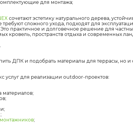
 комплектующие для монтажа;
NEX
сочетают эстетику натурального дерева, устойчи
 требуют сложного ухода, подходят для эксплуатаци
Это практичное и долговечное решение для частных
емых кровель, пространств отдыха и современных ла
е
ить ДПК и подобрать материалы для террасы, но и о
 услуг для реализации outdoor-проектов:
а материалов;
ов;
и;
;
 монтажников
;