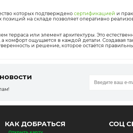
чество которых подтверждено
сертификацией
и прак
х позиций на складе позволяет оперативно реализо
м терраса или элемент архитектуры. Это естествен
а комфорт ощущается в каждой детали. Создавая та
уверенность и решение, которое остаётся правильн
новости
пам!
КАК ДОБРАТЬСЯ
СОЦ С
Открыть карту