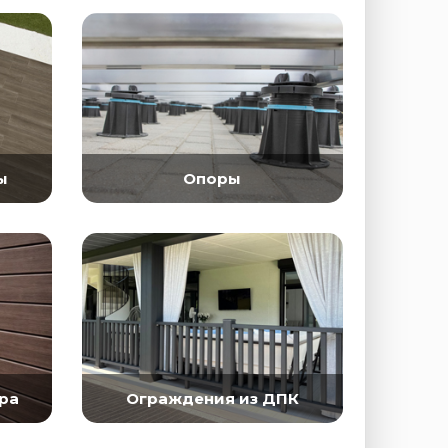
ы
Опоры
ра
Ограждения из ДПК