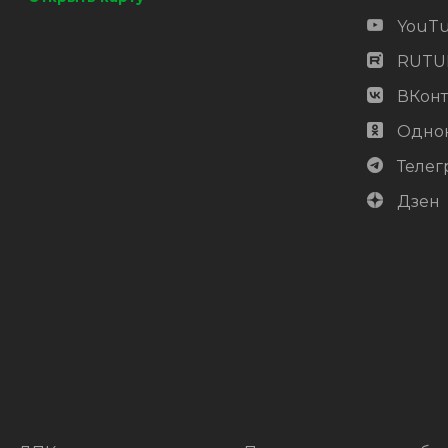
YouT
RUTU
ВКонт
Одно
Телег
Дзен