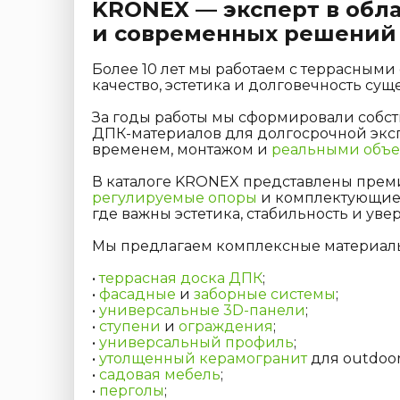
KRONEX — эксперт в обл
и современных решений 
Более 10 лет мы работаем с террасным
качество, эстетика и долговечность су
За годы работы мы сформировали собст
ДПК-материалов для долгосрочной экс
временем, монтажом и
реальными объе
В каталоге KRONEX представлены прем
регулируемые опоры
и комплектующие 
где важны эстетика, стабильность и увер
Мы предлагаем комплексные материалы 
•
террасная доска ДПК
;
•
фасадные
и
заборные системы
;
•
универсальные 3D-панели
;
•
ступени
и
ограждения
;
•
универсальный профиль
;
•
утолщенный керамогранит
для outdoor
•
садовая мебель
;
•
перголы
;