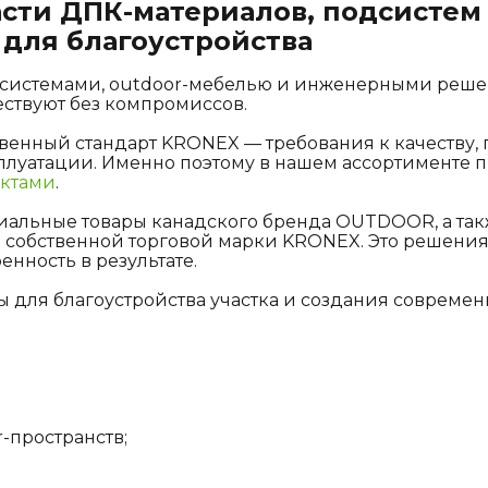
асти ДПК-материалов, подсистем
для благоустройства
и системами, outdoor-мебелью и инженерными решен
ществуют без компромиссов.
венный стандарт KRONEX — требования к качеству, 
плуатации. Именно поэтому в нашем ассортименте 
ктами
.
иальные товары канадского бренда OUTDOOR, а та
собственной торговой марки KRONEX. Это решения 
енность в результате.
для благоустройства участка и создания современн
-пространств;