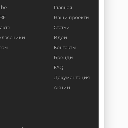
ube
Главная
BE
Наши проекты
акте
Статьи
классники
Идеи
рам
Контакты
Бренды
FAQ
Документация
Акции