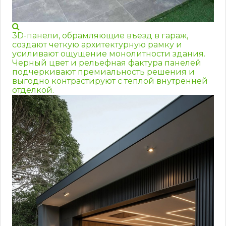
3D-панели, обрамляющие въезд в гараж,
создают четкую архитектурную рамку и
усиливают ощущение монолитности здания.
Черный цвет и рельефная фактура панелей
подчеркивают премиальность решения и
выгодно контрастируют с теплой внутренней
отделкой.