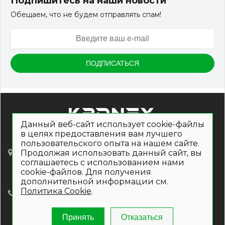
Подпишитесь на наши новости
Обещаем, что не будем отправлять спам!
Данный веб-сайт использует cookie-файлы
в целях предоставления вам лучшего
пользовательского опыта на нашем сайте.
Ленинградский проспект, д. 36, стр. 40,
Продолжая использовать данный сайт, вы
пом.210
соглашаетесь с использованием нами
(ВТБ-Арена, 710 метров от метро Динамо)
cookie-файлов. Для получения
дополнительной информации см.
Политика Cookie
.
+7 (499) 490-50-19
Время работы интернет-магазина:
Пн-Пт: 8.30 - 17.15
Принять
Отказаться
Сб-Вс: выходные