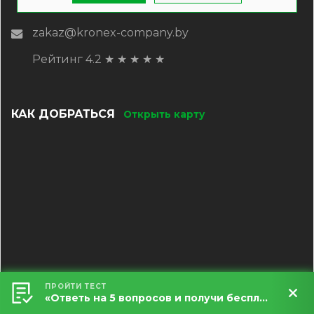
zakaz@kronex-company.by
Рейтинг 4.2
★
★
★
★
★
КАК ДОБРАТЬСЯ
Открыть карту
ПРОЙТИ ТЕСТ
«Ответь на 5 вопросов и получи бесплатный расчет террасы за 5 минут!»