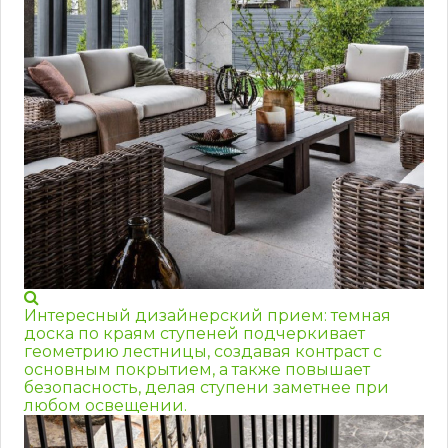
Интересный дизайнерский прием: темная
доска по краям ступеней подчеркивает
геометрию лестницы, создавая контраст с
основным покрытием, а также повышает
безопасность, делая ступени заметнее при
любом освещении.