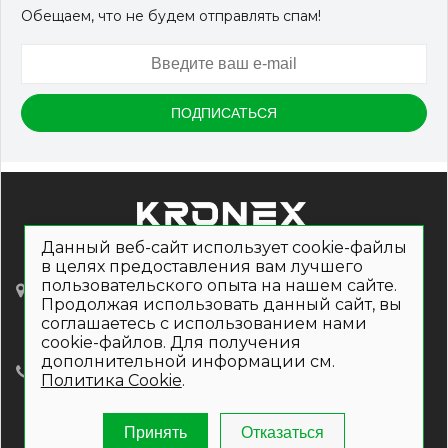
Обещаем, что не будем отправлять спам!
Данный веб-сайт использует cookie-файлы
в целях предоставления вам лучшего
пользовательского опыта на нашем сайте.
Ленинградский проспект, д. 36, стр. 40,
пом.210
Продолжая использовать данный сайт, вы
(ВТБ-Арена, 710 метров от метро Динамо)
соглашаетесь с использованием нами
cookie-файлов. Для получения
дополнительной информации см.
+7 (499) 112-36-40
Политика Cookie
.
Время работы интернет-магазина:
Пн-Пт: 8.30 - 17.15
Принять
Отказаться
Сб-Вс: выходные