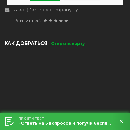
zakaz@kronex-company.by
Рейтинг 4.2
★
★
★
★
★
КАК ДОБРАТЬСЯ
Открыть карту
ПРОЙТИ ТЕСТ
«Ответь на 5 вопросов и получи бесплатный расчет террасы за 5 минут!»