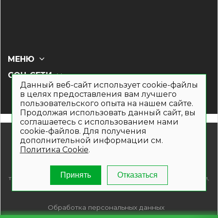
МЕНЮ
СОЦ СЕТИ
Данный веб-сайт использует cookie-файлы
в целях предоставления вам лучшего
пользовательского опыта на нашем сайте.
Продолжая использовать данный сайт, вы
соглашаетесь с использованием нами
cookie-файлов. Для получения
© 2019- 2026. Общество с ограниченной ответственностью
дополнительной информации см.
«Кронекс»
Политика Cookie
.
Информация на сайте носит рекламно-информационный
характер и не является публичной офертой. Для получения
подробной информации о наличии и стоимости указанных
Принять
Отказаться
товаров и (или) услуг , пожалуйста, обращайтесь по телефонам,
указанным на сайте.
Обработка персональных данных