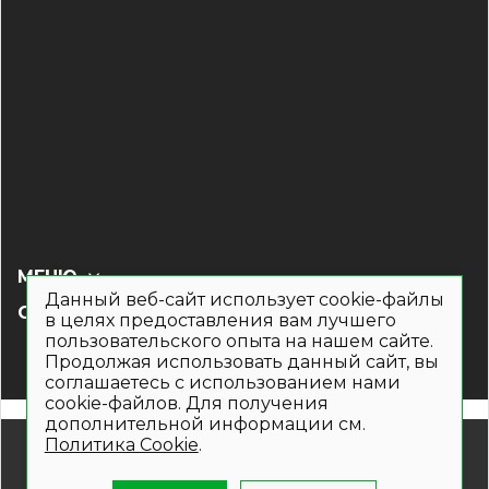
МЕНЮ
Данный веб-сайт использует cookie-файлы
СОЦ СЕТИ
в целях предоставления вам лучшего
пользовательского опыта на нашем сайте.
Продолжая использовать данный сайт, вы
соглашаетесь с использованием нами
cookie-файлов. Для получения
дополнительной информации см.
Политика Cookie
.
© 2019- 2026. Общество с ограниченной ответственностью
«Кронекс»
Информация на сайте носит рекламно-информационный