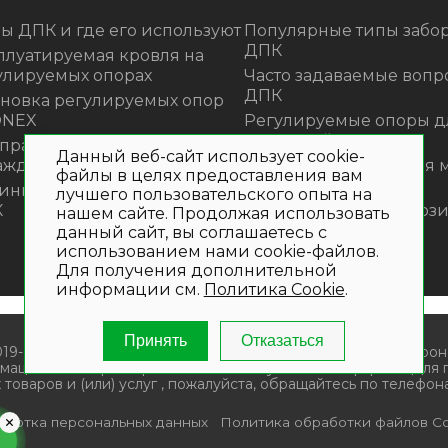
ы ДПК и где его используют
Популярные типы забор
ДПК
плуатируемая кровля на
улируемых опорах
Часто задаваемые вопр
ДПК
ановка регулируемых опор
ONEX
Регулируемые опоры д
террасной доски
 правильно монтировать
Данный веб-сайт использует cookie-
аждения из ДПК?
Премиальная садовая 
файлы в целях предоставления вам
из ротанга Outdoor
инка! Моющее средство для
лучшего пользовательского опыта на
К
Нескользящие композ
нашем сайте. Продолжая использовать
ступени
данный сайт, вы соглашаетесь с
использованием нами cookie-файлов.
Для получения дополнительной
информации см.
Политика Cookie
.
Принять
Отказаться
019- 2026. Общество с ограниченной ответственностью «Крон
мационный характер и не является публичной офертой. Для
 товаров и (или) услуг , пожалуйста, обращайтесь по телефона
аботка персональных данных
Политика обработки файлов Co