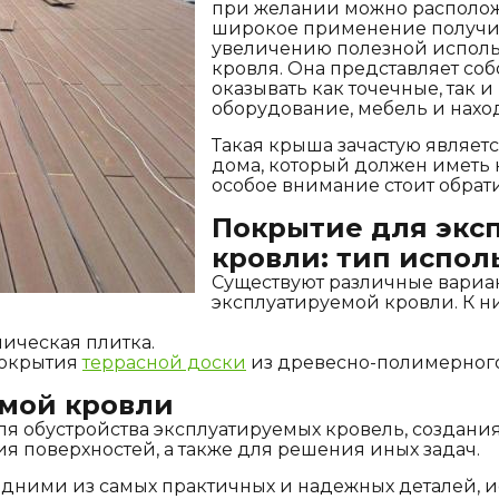
при желании можно расположи
широкое применение получил
увеличению полезной исполь
кровля. Она представляет со
оказывать как точечные, так 
оборудование, мебель и нахо
Такая крыша зачастую являе
дома, который должен иметь
особое внимание стоит обрат
Покрытие для экс
кровли: тип испол
Существуют различные вариа
эксплуатируемой кровли. К ни
мическая плитка.
покрытия
террасной доски
из древесно-полимерного
мой кровли
я обустройства эксплуатируемых кровель, создани
я поверхностей, а также для решения иных задач.
одними из самых практичных и надежных деталей, 