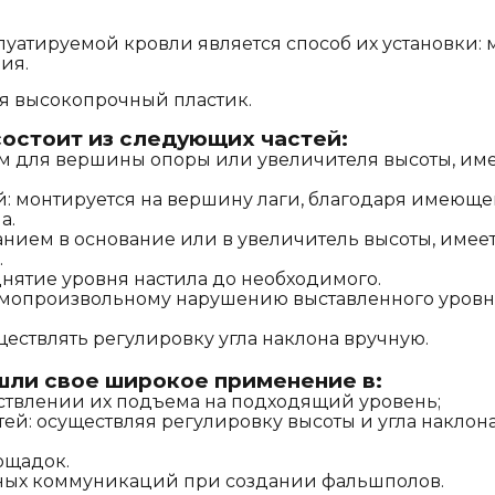
уатируемой кровли является способ их установки: 
ния.
я высокопрочный пластик.
состоит из следующих частей:
ием для вершины опоры или увеличителя высоты, и
ий: монтируется на вершину лаги, благодаря имеющ
а.
анием в основание или в увеличитель высоты, име
.
днятие уровня настила до необходимого.
самопроизвольному нарушению выставленного уровн
уществлять регулировку угла наклона вручную.
шли свое широкое применение в:
ествлении их подъема на подходящий уровень;
тей: осуществляя регулировку высоты и угла наклон
ощадок.
ных коммуникаций при создании фальшполов.