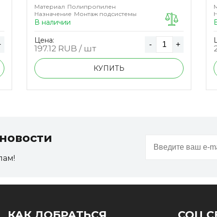
Материал
Полипропилен
Назначение
Монтаж подсистемы
В наличии
Цена:
+
-
+
197.12
RUB / шт
КУПИТЬ
новости
пам!
КАК ДОБРАТЬСЯ
СОЦ С