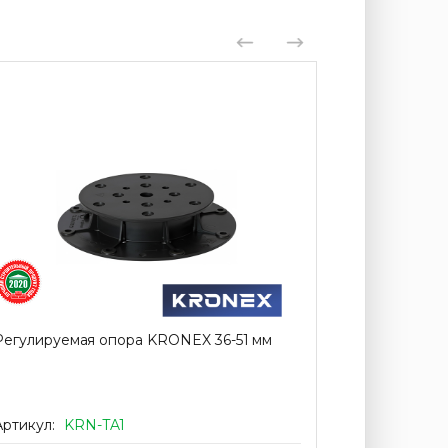
Регулируемая опора KRONEX 36-51 мм
Регулируем
Артикул:
KRN-TA1
Артикул:
K