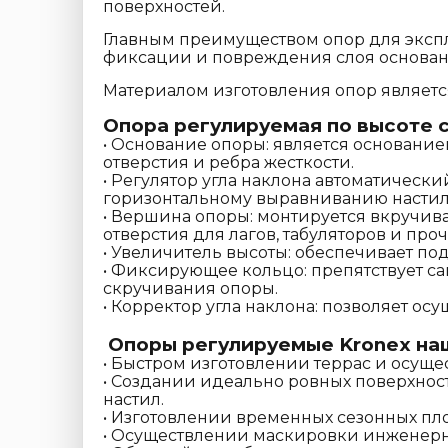
поверхностей.
Главным преимуществом опор для экспл
фиксации и повреждения слоя основа
Материалом изготовления опор являетс
Опора регулируемая по высоте 
• Основание опоры: является основан
отверстия и ребра жесткости.
• Регулятор угла наклона автоматическ
горизонтальному выравниванию настил
• Вершина опоры: монтируется вкручив
отверстия для лагов, табуляторов и проч
• Увеличитель высоты: обеспечивает по
• Фиксирующее кольцо: препятствует 
скручивания опоры.
• Корректор угла наклона: позволяет ос
Опоры регулируемые Kronex на
• Быстром изготовлении террас и осущ
• Создании идеально ровных поверхнос
настил.
• Изготовлении временных сезонных пл
• Осуществлении маскировки инженер