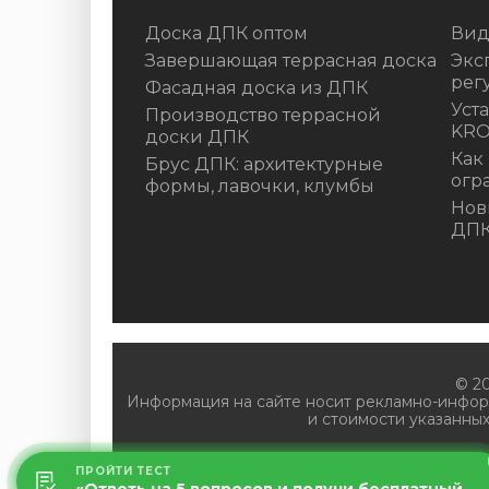
Доска ДПК оптом
Вид
Завершающая террасная доска
Экс
рег
Фасадная доска из ДПК
Уст
Производство террасной
KR
доски ДПК
Как
Брус ДПК: архитектурные
огр
формы, лавочки, клумбы
Нов
ДП
© 2
Информация на сайте носит рекламно-инфор
и стоимости указанных
Обр
ПРОЙТИ ТЕСТ