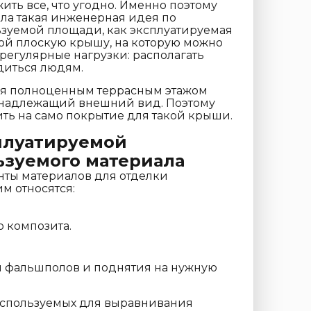
ть все, что угодно. Именно поэтому
а такая инженерная идея по
зуемой площади, как эксплуатируемая
бой плоскую крышу, на которую можно
и регулярные нагрузки: располагать
диться людям.
тся полноценным террасным этажом
 надлежащий внешний вид. Поэтому
ить на само покрытие для такой крыши.
плуатируемой
ьзуемого материала
нты материалов для отделки
м относятся:
 композита.
я фальшполов и поднятия на нужную
используемых для выравнивания