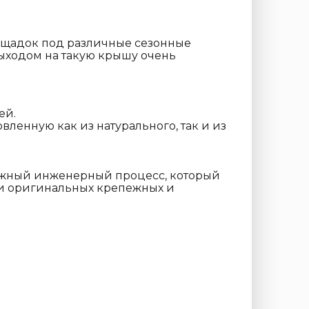
ощадок под различные сезонные
выходом на такую крышу очень
ей.
вленную как из натурального, так и из
ложный инженерный процесс, который
 и оригинальных крепежных и