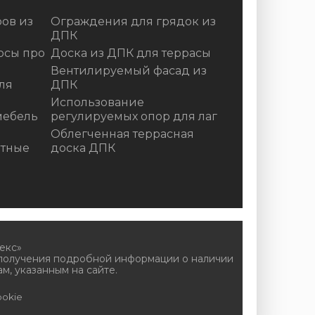
ов из
Ограждения для грядок из
ДПК
осы про
Доска из ДПК для террасы
Вентилируемый фасад из
ля
ДПК
Использование
мебель
регулируемых опор для лаг
Облегченная террасная
итные
доска ДПК
екс»
 получения подробной информации о наличии
м, указанным на сайте.
okie