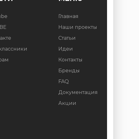
ube
Главная
BE
Наши проекты
акте
Статьи
классники
Идеи
рам
Контакты
Бренды
FAQ
Документация
Акции