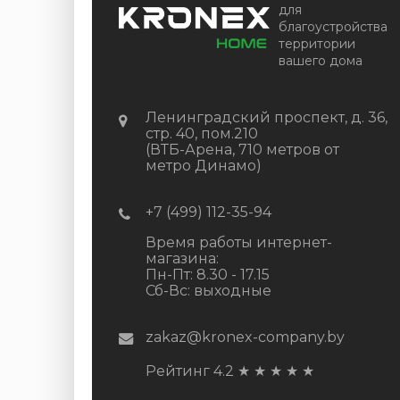
для
благоустройства
территории
вашего дома
Ленинградский проспект, д. 36,
стр. 40, пом.210
(ВТБ-Арена, 710 метров от
метро Динамо)
+7 (499) 112-35-94
Время работы интернет-
магазина:
Пн-Пт: 8.30 - 17.15
Сб-Вс: выходные
zakaz@kronex-company.by
Рейтинг 4.2
★
★
★
★
★