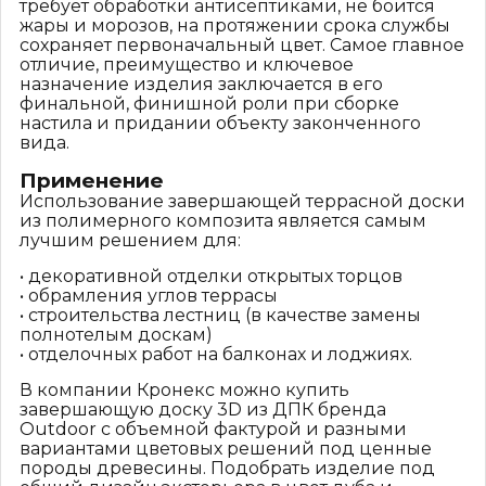
требует обработки антисептиками, не боится
жары и морозов, на протяжении срока службы
сохраняет первоначальный цвет. Самое главное
отличие, преимущество и ключевое
назначение изделия заключается в его
финальной, финишной роли при сборке
настила и придании объекту законченного
вида.
Применение
Использование завершающей террасной доски
из полимерного композита является самым
лучшим решением для:
• декоративной отделки открытых торцов
• обрамления углов террасы
• строительства лестниц (в качестве замены
полнотелым доскам)
• отделочных работ на балконах и лоджиях.
В компании Кронекс можно купить
завершающую доску 3D из ДПК бренда
Outdoor с объемной фактурой и разными
вариантами цветовых решений под ценные
породы древесины. Подобрать изделие под