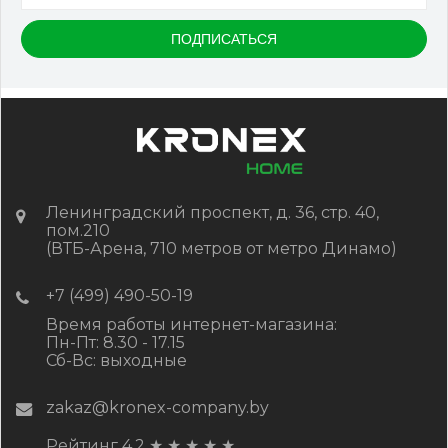
Ленинградский проспект, д. 36, стр. 40,
пом.210
(ВТБ-Арена, 710 метров от метро Динамо)
+7 (499) 490-50-19
Время работы интернет-магазина:
Пн-Пт: 8.30 - 17.15
Сб-Вс: выходные
zakaz@kronex-company.by
Рейтинг 4.2
★
★
★
★
★