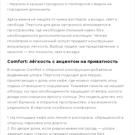
• террасы и крыши городского пентхаусов с видом на
городские доминанты.
Здесь важна не защита от чужих взглядов, а воздух, свет и
свобода. Пергола для дачи органично вписывается в
пространства, где необходим стильный навес без
необходимости дополнительной изоляции. Чёткая
геометрия и лаконичный силуэт придают конструкции
визуальную лёгкость. Выбор людей, чьё представление о
красоте — это точность, свет и воздух.
Comfort: лёгкость с акцентом на приватность
В модели Comfort к открытой конструкции добавлена
выдвижная штора. Пергола подходит для террас,
прилегающих к дому или кафе, где можно отделить зону
отдыха от внешнего окружения. Тканевая панель не мешает
обзору, но при необходимости защищает от ветра, косого
дождя или слишком яркого солнца. Это модель для тех, кто
хочет баланса: и открытое пространство, и возможность
уединиться. В перголе особенно комфортно:
1. На площадке кафе или летнего ресторана, обращённой в
сторону парковки или дороги.
2. Во дворе дома, если рядом живая изгородь — штора
заменит одну «стену» и придаст уединённости без