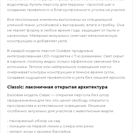
водоотвод. Купить перголу для террасы – простой шаг к
созданию приватного и благоустроенного уголка на участке.
Все текстильные элементы выполнены из специальной
уличной ткани, устойчивой к выгоранию, влаге и грибку. Она
не теряет форму в любое время года, защищает от пыли и
насекомых. Материал визуально смягчает металлическую
конструкцию и добавляет уюта.
В каждой модели пергол Outdoor продумана
интегрированная LED-подсветка с 7-ю режимами. Свет скрыт
в каркасе, поэтому видно только эффектное свечение без
источника. Тёплое или нейтральное освещение мягко
очерчивает контуры конструкции в темное время суток,
создавая ощущение приватности и уюта без лишней яркости.
Classic: лаконичная открытая архитектура
Базовая модель Classic — открытая пергола без штор
предназначена для тех, кто ценит свободу открытого
пространства и естественное освещение. Решение
особенно актуально для участков с живописным видом:
• панорамный обзор на сад;
• локации на первой линии у озера или реки;
• чилаут-зоны у кромки бассейна;