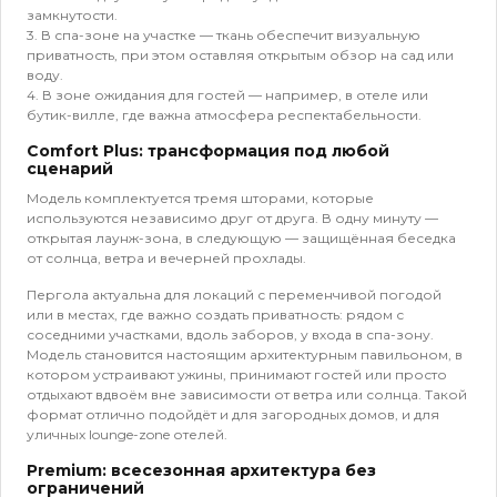
замкнутости.
3. В спа-зоне на участке — ткань обеспечит визуальную
приватность, при этом оставляя открытым обзор на сад или
воду.
4. В зоне ожидания для гостей — например, в отеле или
бутик-вилле, где важна атмосфера респектабельности.
Comfort Plus: трансформация под любой
сценарий
Модель комплектуется тремя шторами, которые
используются независимо друг от друга. В одну минуту —
открытая лаунж-зона, в следующую — защищённая беседка
от солнца, ветра и вечерней прохлады.
Пергола актуальна для локаций с переменчивой погодой
или в местах, где важно создать приватность: рядом с
соседними участками, вдоль заборов, у входа в спа-зону.
Модель становится настоящим архитектурным павильоном, в
котором устраивают ужины, принимают гостей или просто
отдыхают вдвоём вне зависимости от ветра или солнца. Такой
формат отлично подойдёт и для загородных домов, и для
уличных lounge-zone отелей.
Premium: всесезонная архитектура без
ограничений