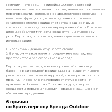
Premium — это вершина линейки Outdoor, в которой
текстильные панели сочетаются с раздвижными стеклянными
перегородками. Полноценное архитектурное сооружение
выполняет функцию отдельного уличного строения.
Закалённое стекло защищает от ветра, осадков и шума,
сохраняет тепло внутри и не перекрывает обзор. Боковые
шторы добавляют мягкости, создают тень и атмосферу
уюта. Пергола для террасы идеальна для межсезонного
использования:
1. В солнечный день вы открываете стекло.
2. Вечером — закрываете и продолжаете наслаждаться
пространством без сквозняков и холода.
Пергола уместна там, где важна презентабельность: у
бассейна в загородной резиденции, на крыше стильного
ресторана с панорамной террасой, в зоне релакса отеля
премиум-класса. Она подчёркивает статус формой и
практической ценностью. Это архитектура, которая
соединяет интерьер и природу — красиво, защищённо и
абсолютно продуманно.
6 причин
выбрать перголу бренда Outdoor