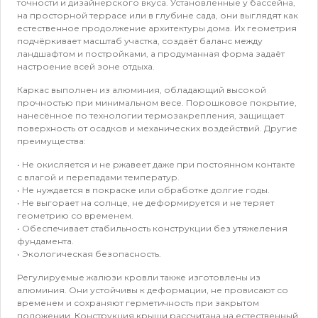
точности и дизайнерского вкуса. Установленные у бассейна,
на просторной террасе или в глубине сада, они выглядят как
естественное продолжение архитектуры дома. Их геометрия
подчёркивает масштаб участка, создаёт баланс между
ландшафтом и постройками, а продуманная форма задаёт
настроение всей зоне отдыха.
Каркас выполнен из алюминия, обладающий высокой
прочностью при минимальном весе. Порошковое покрытие,
нанесённое по технологии термозакрепления, защищает
поверхность от осадков и механических воздействий. Другие
преимущества:
• Не окисляется и не ржавеет даже при постоянном контакте
с влагой и перепадами температур.
• Не нуждается в покраске или обработке долгие годы.
• Не выгорает на солнце, не деформируется и не теряет
геометрию со временем.
• Обеспечивает стабильность конструкции без утяжеления
фундамента.
• Экологическая безопасность.
Регулируемые жалюзи кровли также изготовлены из
алюминия. Они устойчивы к деформации, не провисают со
временем и сохраняют герметичность при закрытом
положении. Конструкция крыши рассчитана на естественный