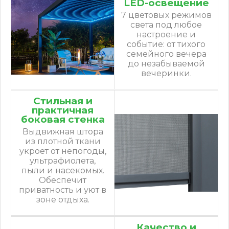
LED-освещение
7 цветовых режимов
света под любое
настроение и
событие: от тихого
семейного вечера
до незабываемой
вечеринки.
Стильная и
практичная
боковая стенка
Выдвижная штора
из плотной ткани
укроет от непогоды,
ультрафиолета,
пыли и насекомых.
Обеспечит
приватность и уют в
зоне отдыха.
Качество и