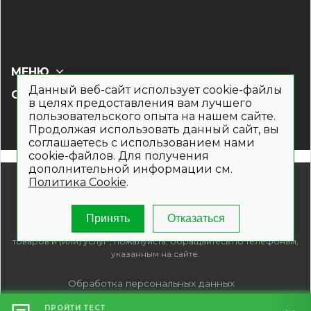
МЕНЮ
Данный веб-сайт использует cookie-файлы
СОЦ СЕТИ
в целях предоставления вам лучшего
пользовательского опыта на нашем сайте.
Продолжая использовать данный сайт, вы
соглашаетесь с использованием нами
cookie-файлов. Для получения
дополнительной информации см.
© 2019- 2026. Общество с ограниченной ответственностью
Политика Cookie
.
«Кронекс»
Информация на сайте носит рекламно-информационный
характер и не является публичной офертой. Для получения
Принять
Отказаться
подробной информации о наличии и стоимости указанных
товаров и (или) услуг , пожалуйста, обращайтесь по телефонам,
указанным на сайте.
Обработка персональных данных
Политика обработки файлов Cookie
ПРОЙТИ ТЕСТ