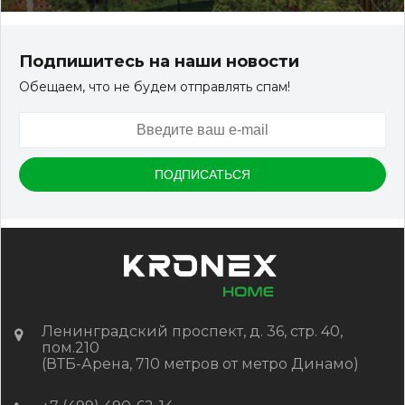
Террасная доска ДПК Outdoor 3D 150*25*3000 мм.
STORM/вельвет серый микс холодный
Подпишитесь на наши новости
Обещаем, что не будем отправлять спам!
Артикул:
DPK-2329
Размер
150*25*3000 мм
Цвет
Серый микс холодный
В наличии
Цена:
-
+
2 322.88
RUB / шт
КУПИТЬ
Ленинградский проспект, д. 36, стр. 40,
пом.210
(ВТБ-Арена, 710 метров от метро Динамо)