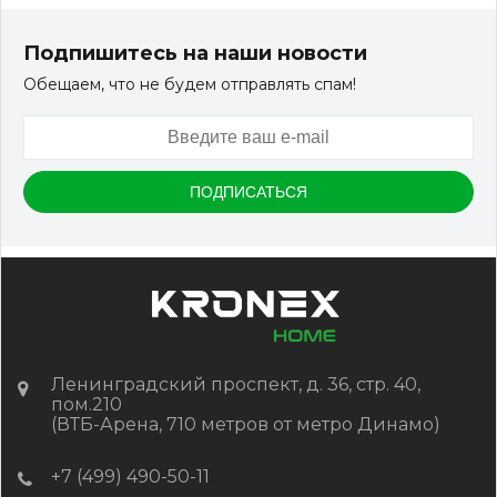
Террасная доска ДПК Outdoor 3D 150*25*3000 мм.
STORM/вельвет серый микс холодный
Подпишитесь на наши новости
Обещаем, что не будем отправлять спам!
Артикул:
DPK-2329
Размер
150*25*3000 мм
Цвет
Серый микс холодный
В наличии
Цена:
-
+
2 322.88
RUB / шт
КУПИТЬ
Ленинградский проспект, д. 36, стр. 40,
пом.210
(ВТБ-Арена, 710 метров от метро Динамо)
+7 (499) 490-50-11