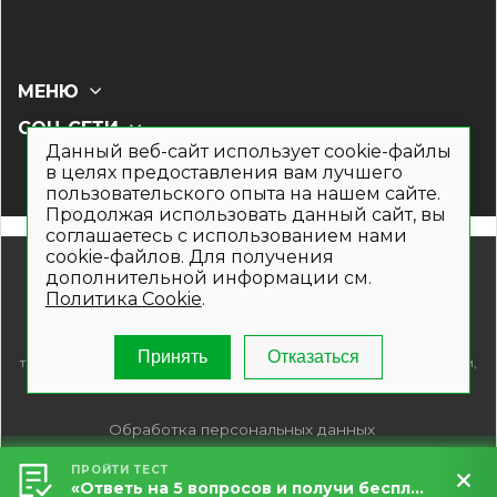
МЕНЮ
СОЦ СЕТИ
Данный веб-сайт использует cookie-файлы
в целях предоставления вам лучшего
пользовательского опыта на нашем сайте.
Продолжая использовать данный сайт, вы
соглашаетесь с использованием нами
cookie-файлов. Для получения
© 2019- 2026. Общество с ограниченной ответственностью
дополнительной информации см.
«Кронекс»
Политика Cookie
.
Информация на сайте носит рекламно-информационный
характер и не является публичной офертой. Для получения
подробной информации о наличии и стоимости указанных
Принять
Отказаться
товаров и (или) услуг , пожалуйста, обращайтесь по телефонам,
указанным на сайте.
Обработка персональных данных
Политика обработки файлов Cookie
ПРОЙТИ ТЕСТ
«Ответь на 5 вопросов и получи бесплатный расчет террасы за 5 минут!»