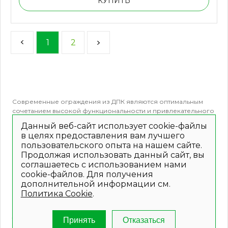
КУПИТЬ
1
2
Современные
ограждения из ДПК
являются оптимальным
сочетанием высокой функциональности и привлекательного
внешнего вида. Используемый материал обладает особыми
Данный веб-сайт использует cookie-файлы
свойствами, которые делают решение долговечным и
в целях предоставления вам лучшего
доступным для каждого. Цены на террасные ограждения из
пользовательского опыта на нашем сайте.
ДПК приятно удивят покупателей.
Продолжая использовать данный сайт, вы
Особенности ограждений ДПК
соглашаетесь с использованием нами
cookie-файлов. Для получения
Ограждения из композитного материала объединяют в себе
дополнительной информации см.
все положительные качества полимеров и древесины. В
Политика Cookie
.
результате получается создать продукцию любой формы за
счет высокой пластичности полимерного состава. Материал
террасных ограждений из ДПК состоит из таких компонентов:
Принять
Отказаться