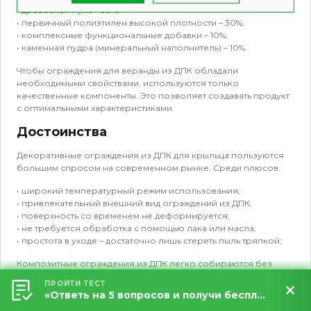
• древесная мука – 50%;
• первичный полиэтилен высокой плотности – 30%;
• комплексные функциональные добавки – 10%;
• каменная пудра (минеральный наполнитель) – 10%.
Чтобы ограждения для веранды из ДПК обладали
необходимыми свойствами, используются только
качественные компоненты. Это позволяет создавать продукт
с оптимальными характеристиками.
Достоинства
Декоративные ограждения из ДПК для крыльца пользуются
большим спросом на современном рынке. Среди плюсов:
• широкий температурный режим использования;
• привлекательный внешний вид ограждений из ДПК;
• поверхность со временем не деформируется;
• не требуется обработка с помощью лака или масла;
• простота в уходе – достаточно лишь стереть пыль тряпкой;
Композитные ограждения из ДПК легко собираются без
особых усилий – справиться может один человек.
ПРОЙТИ ТЕСТ
«Ответь на 5 вопросов и получи бесплатный расчет террасы за 5 минут!»
Сферы применения