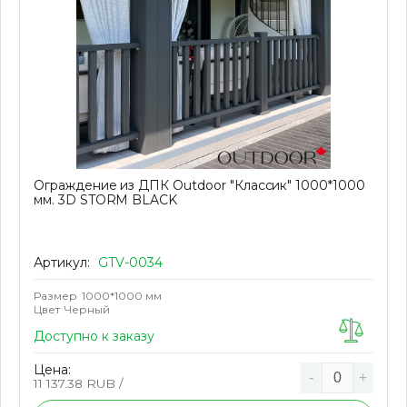
Ограждение из ДПК Outdoor "Классик" 1000*1000
мм. 3D STORM BLACK
Артикул:
GTV-0034
Размер
1000*1000 мм
Цвет
Черный
Доступно к заказу
Цена:
-
+
11 137.38
RUB /