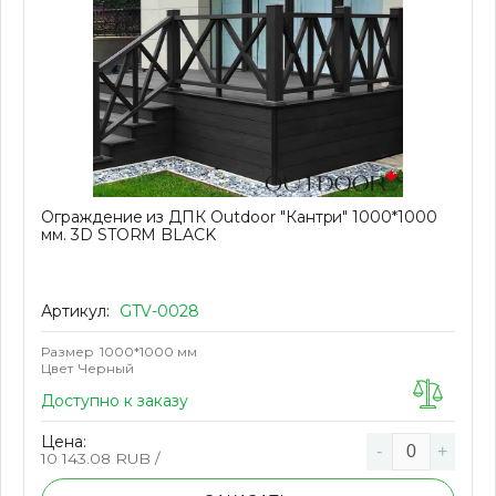
Ограждение из ДПК Outdoor "Кантри" 1000*1000
мм. 3D STORM BLACK
Артикул:
GTV-0028
Размер
1000*1000 мм
Цвет
Черный
Доступно к заказу
Цена:
-
+
10 143.08
RUB /