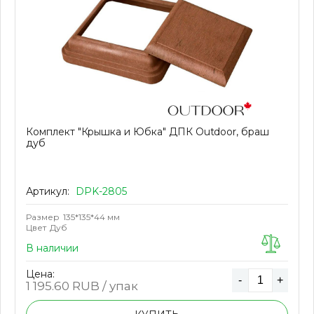
Комплект "Крышка и Юбка" ДПК Outdoor, браш
дуб
Артикул:
DPK-2805
Размер
135*135*44 мм
Цвет
Дуб
В наличии
Цена:
-
+
1 195.60
RUB / упак