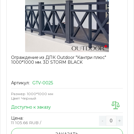
Ограждение из ДПК Outdoor "Кантри плюс"
1000*1000 мм. 3D STORM BLACK
Артикул:
GTV-0025
Размер
1000*1000 мм
Цвет
Черный
Доступно к заказу
Цена:
-
+
11 105.66
RUB /