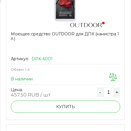
Моющее средство OUTDOOR для ДПК (канистра 1
л.)
Артикул:
DPK-6001
Объём
1 л
В наличии
Цена:
-
+
457.50
RUB / шт
КУПИТЬ