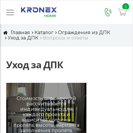
0
Главная
Каталог
Ограждения из ДПК
Уход за ДПК
Вопросы и ответы
Уход за ДПК
Стоимость ограждений
рассчитывается
индивидуально для
каждого проекта и
зависит от ширины
пролёта, высоты, варианта
заполнения пролёта.