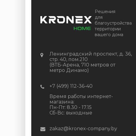
Цена:
+
-
+
Решения
2 322.88
RUB / шт
для
благоустройства
КУПИТЬ
территории
вашего дома
Ленинградский проспект, д. 36,
стр. 40, пом.210
(ВТБ-Арена, 710 метров от
метро Динамо)
+7 (499) 112-36-40
Время работы интернет-
магазина:
Пн-Пт: 8.30 - 17.15
Сб-Вс: выходные
zakaz@kronex-company.by