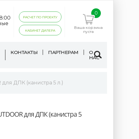
0
18:00
РАСЧЕТ ПО ПРОЕКТУ
ные
Ваша корзина
КАБИНЕТ ДИЛЕРА
пуста
КОНТАКТЫ
ПАРТНЕРАМ
О
НАС
ля ДПК (канистра 5 л.)
TDOOR для ДПК (канистра 5