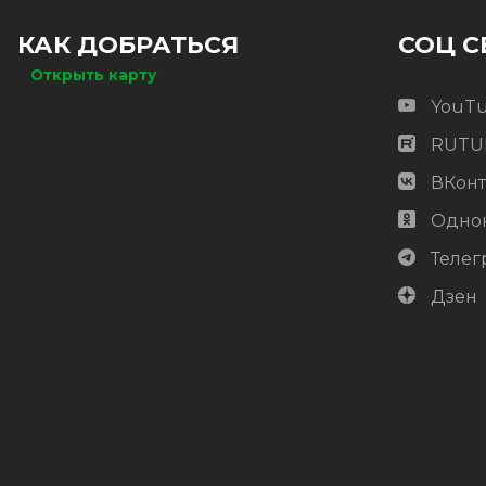
Цена:
-
+
КАК ДОБРАТЬСЯ
СОЦ С
2 322.88
RUB / шт
Открыть карту
ОЖИДАЕТСЯ
YouT
RUTU
ВКонт
Одно
Телег
Дзен