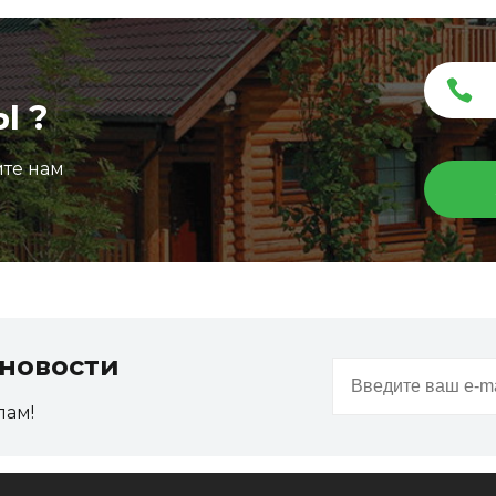
Ы ?
ите нам
Террасная доска ДПК Outdoor 3D
150*25*3000 мм. STORM/вельвет графит микс
новости
Артикул:
DPK-2327
пам!
Размер
150*25*3000 мм
Цвет
Графит микс
Ожидается