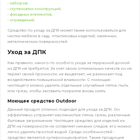
•
заборов
;
•
ступенчатых конструкций
;
•
фасадных элементов
;
•
ограждений.
Средство по уходу за ДПК
может также использоваться для
чистки мебели в саду, пластиковых изделий, каменных,
металлических поверхностей.
Уход за ДПК
Как правило, какого-то особого ухода за террасной доской
из ДПК не требуется. За счет своих оптимальных качеств он не
теряет своей прочности, не выцветает, не размокает под
воздействием повышенной влажности. С помощью
чистящего можно удалить отдельные случайные пятна, пыль
или грязь, чтобы заставить покрытие вновь сиять.
Моющее средство Outdoor
Данный продукт отлично подходит для ухода за ДПК. Он
эффективно устраняет маслянистые пятна, грязь, различные
бытовые загрязнения. Чистящее средство для изделий из
ДПК на поверхности не оставляет никаких следов, его можно
легко удалить простой водой. Среди особенностей -
средство является суперконцентратом. Также продукция