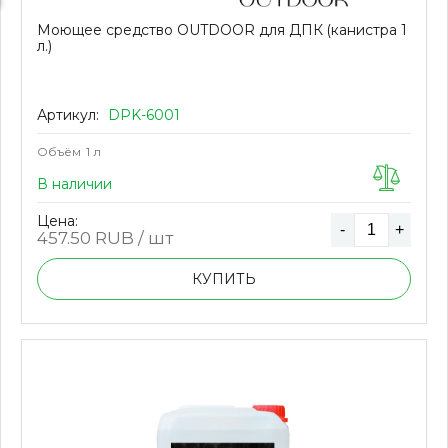
Моющее средство OUTDOOR для ДПК (канистра 1
л.)
Артикул:
DPK-6001
Объём
1 л
В наличии
Цена:
-
+
457.50
RUB / шт
КУПИТЬ