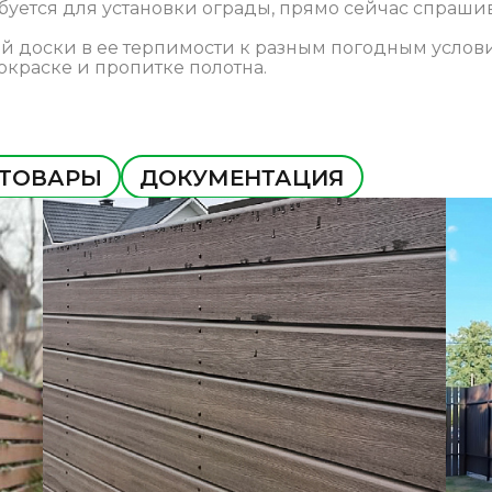
ебуется для установки ограды, прямо сейчас спрашив
 доски в ее терпимости к разным погодным услов
окраске и пропитке полотна.
 ТОВАРЫ
ДОКУМЕНТАЦИЯ