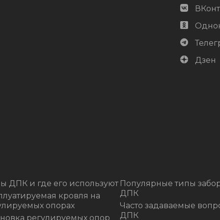
ВКонт
Одно
Телег
Дзен
ы ДПК и где его используют
Популярные типы забор
ДПК
плуатируемая кровля на
улируемых опорах
Часто задаваемые вопр
ДПК
ановка регулируемых опор