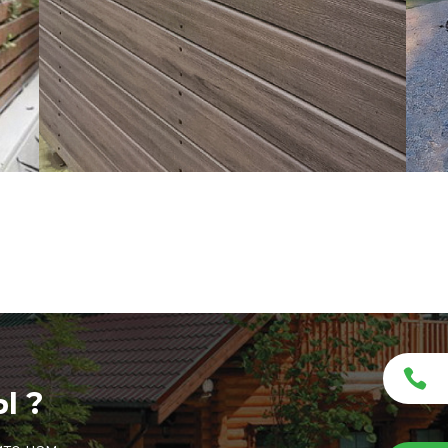
40ec964a820
Ы ?