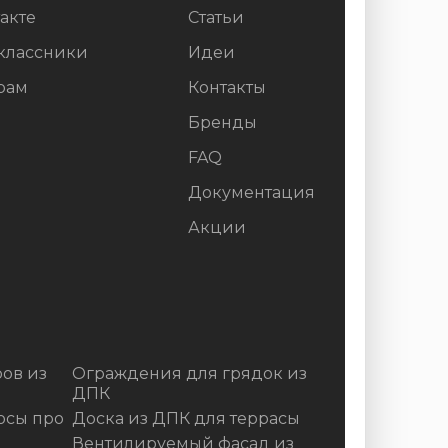
акте
Статьи
классники
Идеи
рам
Контакты
Бренды
FAQ
Документация
Акции
ов из
Ограждения для грядок из
ДПК
осы про
Доска из ДПК для террасы
Вентилируемый фасад из