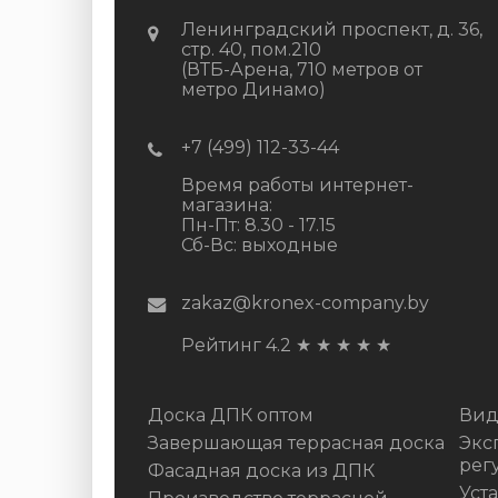
Ленинградский проспект, д. 36,
стр. 40, пом.210
(ВТБ-Арена, 710 метров от
метро Динамо)
+7 (499) 112-33-44
Время работы интернет-
магазина:
Пн-Пт: 8.30 - 17.15
Сб-Вс: выходные
zakaz@kronex-company.by
Рейтинг 4.2
★
★
★
★
★
Доска ДПК оптом
Вид
Завершающая террасная доска
Экс
рег
Фасадная доска из ДПК
Уст