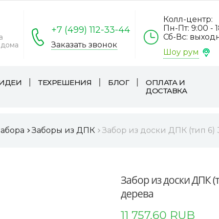
Колл-центр:
Пн-Пт: 9:00 - 
+7 (499) 112-33-44
Сб-Вс: выход
а
Заказать звонок
 дома
Шоу рум
ИДЕИ
ТЕХРЕШЕНИЯ
БЛОГ
ОПЛАТА И
ДОСТАВКА
забора
Заборы из ДПК
Забор из доски ДПК (тип 6)
Забор из доски ДПК (
дерева
11 757,60 RUB