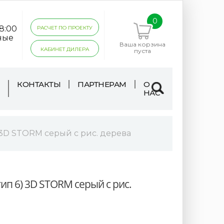
0
18:00
РАСЧЕТ ПО ПРОЕКТУ
ные
Ваша корзина
КАБИНЕТ ДИЛЕРА
пуста
КОНТАКТЫ
ПАРТНЕРАМ
О
НАС
 3D STORM серый с рис. дерева
тип 6) 3D STORM серый с рис.