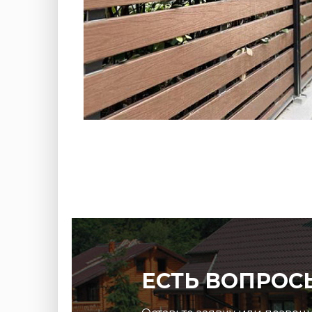
1c3e5544e9814e6bcd1aa
ЕСТЬ ВОПРОС