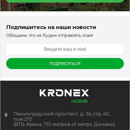
Террасная доска ДПК Outdoor 3D 150*25*3000 мм.
STORM/вельвет серый микс холодный
Подпишитесь на наши новости
Обещаем, что не будем отправлять спам!
Артикул:
DPK-2329
Размер
150*25*3000 мм
Цвет
Серый микс холодный
В наличии
Цена:
-
+
2 322.88
RUB / шт
КУПИТЬ
Ленинградский проспект, д. 36, стр. 40,
пом.210
(ВТБ-Арена, 710 метров от метро Динамо)