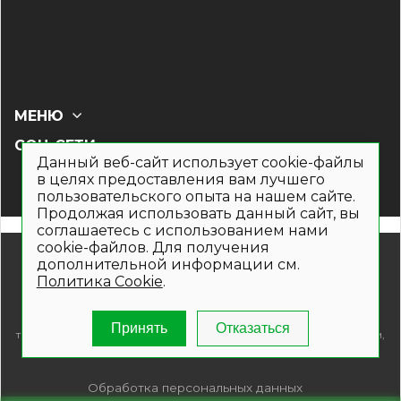
МЕНЮ
СОЦ СЕТИ
Данный веб-сайт использует cookie-файлы
в целях предоставления вам лучшего
пользовательского опыта на нашем сайте.
Продолжая использовать данный сайт, вы
соглашаетесь с использованием нами
cookie-файлов. Для получения
© 2019- 2026. Общество с ограниченной ответственностью
дополнительной информации см.
«Кронекс»
Политика Cookie
.
Информация на сайте носит рекламно-информационный
характер и не является публичной офертой. Для получения
подробной информации о наличии и стоимости указанных
Принять
Отказаться
товаров и (или) услуг , пожалуйста, обращайтесь по телефонам,
указанным на сайте.
Обработка персональных данных