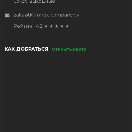
Сб-Вс: выходные
zakaz@kronex-company.by
Рейтинг 4.2
★
★
★
★
★
КАК ДОБРАТЬСЯ
Открыть карту