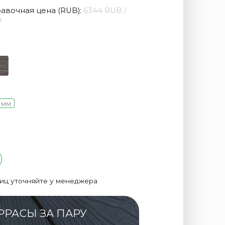
авочная цена (RUB):
6344 RUB /
в
0 мм
лиц уточняйте у менеджера
РРАСЫ ЗА ПАРУ