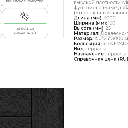
высокой плотности (vi
функциональные доба
(минеральный наполни
Длина (мм):
3000
Ширина (мм):
150
Высота (мм):
25
Материал:
Древесно-
Размер:
150*25*3000 
Коллекция:
3D NEVAD
Вид:
Террасы
Назначение:
Террасы
Справочная цена (RUB