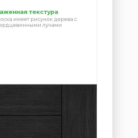
аженная текстура
оска имеет рисунок дерева с
сердцевинными лучами