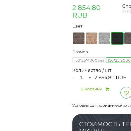
2 854,80
Спр
м.к
RUB
Цвет
Размер
150*25*4000 мм
150*25*300
Количество / шт
-
+
2 854,80 RUB
В корзину
Условия для юридических 
СТОИМОСТЬ ТЕ
МИНУТ!