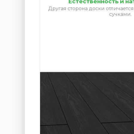
Естественность и н
Другая сторона доски отличается
сучками.