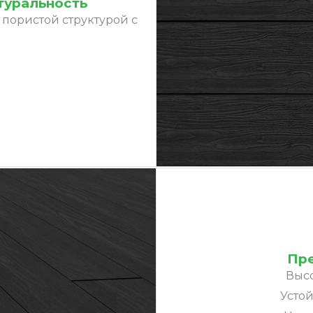
атуральность
 пористой структурой с
Пр
Высо
Устой