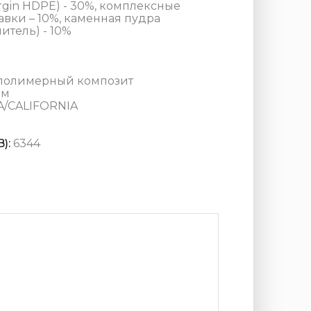
rgin HDPE) - 30%, комплексные
вки – 10%, каменная пудра
тель) - 10%
полимерный композит
мм
A/CALIFORNIA
):
6344