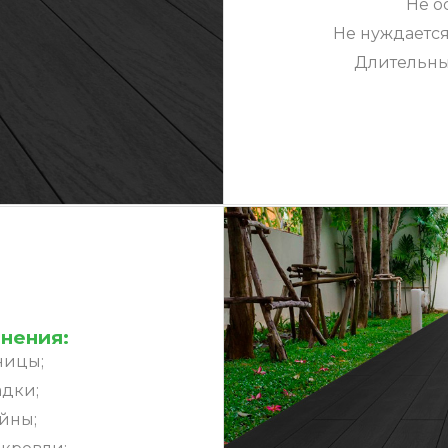
Не о
Не нуждается
Длительны
нения:
ницы;
дки;
йны;