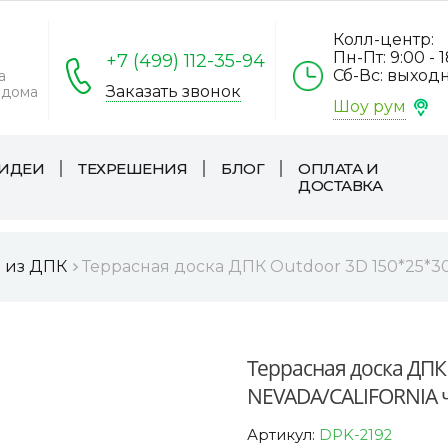
Колл-центр:
Пн-Пт: 9:00 - 
+7 (499) 112-35-94
Сб-Вс: выход
а
Заказать звонок
 дома
Шоу рум
ИДЕИ
ТЕХРЕШЕНИЯ
БЛОГ
ОПЛАТА И
ДОСТАВКА
а из ДПК
Террасная доска ДПК Outdoor 3D 150*25*
Террасная доска ДПК
NEVADA/CALIFORNIA 
Артикул:
DPK-2192