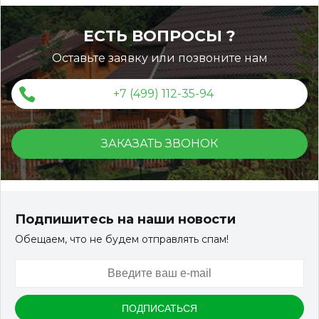
универсальной доски ДПК
ЕСТЬ ВОПРОСЫ ?
Монтаж вентфасада из
Оставьте заявку или позвоните нам
универсальной доски ДПК
+7 (499) 112-35-94
ЗАКАЗАТЬ ЗВОНОК
Террасная доска ДПК KRONEX INDUSTRIAL
150*25*3000 мм. вельвет дуб
Подпишитесь на наши новости
Обещаем, что не будем отправлять спам!
Артикул:
DPK-2215
Размер
150*25*3000 мм.
Цвет
Дуб
В наличии