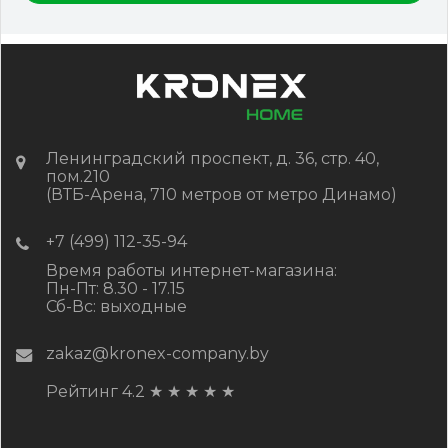
Цена:
-
+
1 647.00
RUB / шт
КУПИТЬ
Ленинградский проспект, д. 36, стр. 40,
пом.210
(ВТБ-Арена, 710 метров от метро Динамо)
+7 (499) 112-35-94
Время работы интернет-магазина:
Пн-Пт: 8.30 - 17.15
Сб-Вс: выходные
zakaz@kronex-company.by
Рейтинг 4.2
★
★
★
★
★