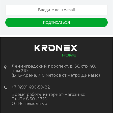
Артикул:
DPK-2215
Размер
150*25*3000 мм.
Цвет
Дуб
В наличии
Цена:
-
+
1 647.00
RUB / шт
КУПИТЬ
Ленинградский проспект, д. 36, стр. 40,
пом.210
(ВТБ-Арена, 710 метров от метро Динамо)
+7 (499) 490-50-82
Время работы интернет-магазина:
Пн-Пт: 8.30 - 17.15
Сб-Вс: выходные