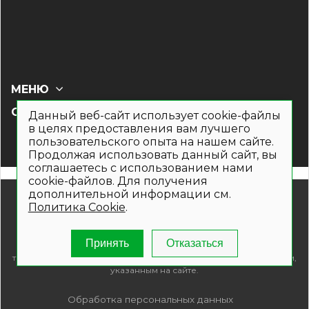
МЕНЮ
СОЦ СЕТИ
Данный веб-сайт использует cookie-файлы
в целях предоставления вам лучшего
пользовательского опыта на нашем сайте.
Продолжая использовать данный сайт, вы
соглашаетесь с использованием нами
cookie-файлов. Для получения
дополнительной информации см.
© 2019- 2026. Общество с ограниченной ответственностью
Политика Cookie
.
«Кронекс»
Информация на сайте носит рекламно-информационный
характер и не является публичной офертой. Для получения
Принять
Отказаться
подробной информации о наличии и стоимости указанных
товаров и (или) услуг , пожалуйста, обращайтесь по телефонам,
указанным на сайте.
Обработка персональных данных