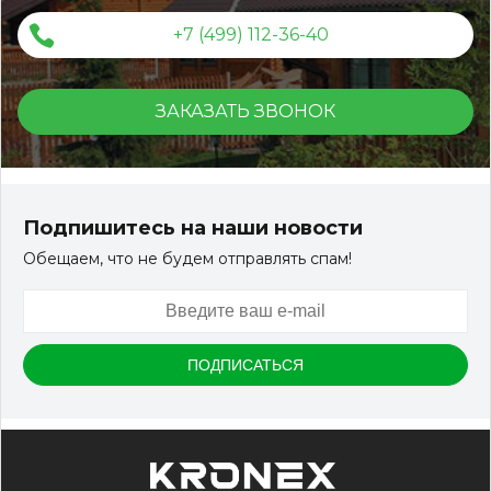
+7 (499) 112-36-40
ЗАКАЗАТЬ ЗВОНОК
Террасная доска ДПК Outdoor 3D 150*25*3000 мм.
STORM/вельвет серый микс холодный
Подпишитесь на наши новости
Обещаем, что не будем отправлять спам!
Артикул:
DPK-2329
Размер
150*25*3000 мм
Цвет
Серый микс холодный
В наличии
Цена:
-
+
2 322.88
RUB / шт
КУПИТЬ