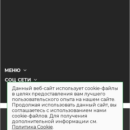
МЕНЮ
СОЦ СЕТИ
Данный веб-сайт использует cookie-файлы
в целях предоставления вам лучшего
пользовательского опыта на нашем сайте.
Продолжая использовать данный сайт, вы
соглашаетесь с использованием нами
© 2019- 2026. Общество с ограниченной ответственностью
cookie-файлов. Для получения
«Кронекс»
дополнительной информации см.
Информация на сайте носит рекламно-информационный
Политика Cookie
.