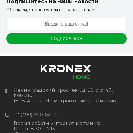
Подпишитесь на наши новости
Обещаем, что не будем отправлять спам!
Артикул:
DPK-2158
Размер
150*25*3000 мм
Цвет
Черный
В наличии
Цена:
-
+
2 322.88
RUB / шт
КУПИТЬ
Ленинградский проспект, д. 36, стр. 40,
пом.210
(ВТБ-Арена, 710 метров от метро Динамо)
+7 (499) 490-62-14
Время работы интернет-магазина:
Пн-Пт: 8.30 - 17.15