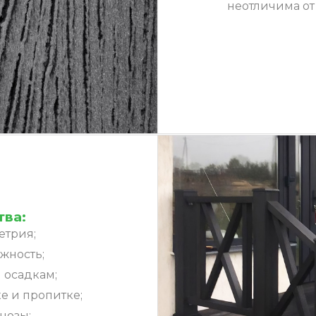
неотличима от
ва:
етрия;
жность;
 осадкам;
е и пропитке;
нозы;