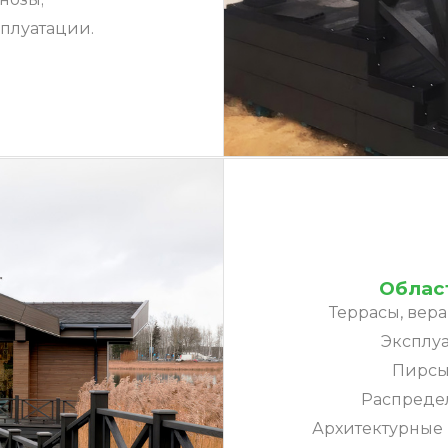
плуатации.
Облас
Террасы, вера
Эксплу
Пирсы,
Распредел
Архитектурные