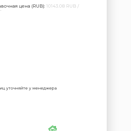
вочная цена (RUB):
10143.08 RUB /
г
лиц уточняйте у менеджера