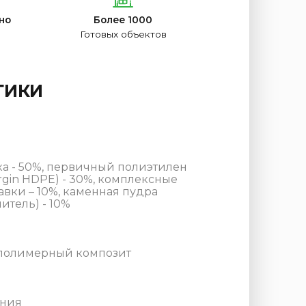
но
Более 1000
Готовых объектов
ТИКИ
а - 50%, первичный полиэтилен
rgin HDPE) - 30%, комплексные
вки – 10%, каменная пудра
тель) - 10%
полимерный композит
ния