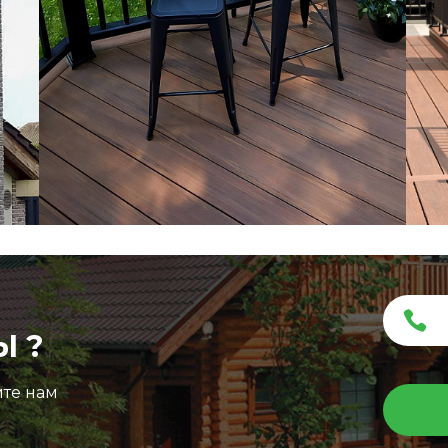
ПК
Ы ?
ите нам