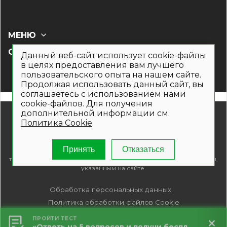
МЕНЮ
СОЦ СЕТИ
Данный веб-сайт использует cookie-файлы
в целях предоставления вам лучшего
пользовательского опыта на нашем сайте.
Продолжая использовать данный сайт, вы
соглашаетесь с использованием нами
cookie-файлов. Для получения
дополнительной информации см.
© 2019- 2026. Общество с ограниченной ответственностью
Политика Cookie
.
«Кронекс»
Информация на сайте носит рекламно-информационный
характер и не является публичной офертой. Для получения
Принять
Отказаться
подробной информации о наличии и стоимости указанных
товаров и (или) услуг , пожалуйста, обращайтесь по телефонам,
указанным на сайте.
Обработка персональных данных
Политика обработки файлов Cookie
ПРОЙТИ ТЕСТ
«Ответь на 5 вопросов и получи бесплатный расчет террасы за 5 минут!»