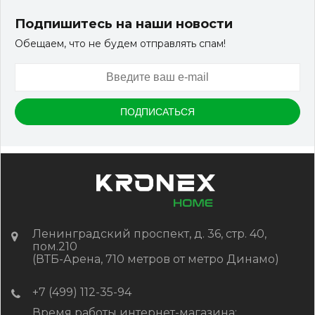
STORM/вельвет графит микс
Подпишитесь на наши новости
Обещаем, что не будем отправлять спам!
Артикул:
DPK-2327
Размер
150*25*3000 мм
Цвет
Графит микс
Ожидается
Цена:
-
+
2 322.88
RUB / шт
ОЖИДАЕТСЯ
Ленинградский проспект, д. 36, стр. 40,
пом.210
(ВТБ-Арена, 710 метров от метро Динамо)
+7 (499) 112-35-94
Время работы интернет-магазина: