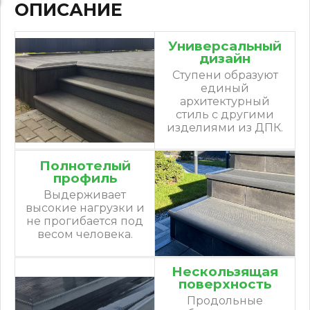
ОПИСАНИЕ
Универсальный
дизайн
Ступени образуют
единый
архитектурный
стиль с другими
изделиями из ДПК.
Полнотелый
профиль
Выдерживает
высокие нагрузки и
не прогибается под
весом человека.
Нескользящая
поверхность
Продольные