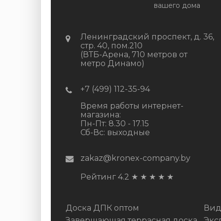
вашего дома
Ленинградский проспект, д. 36,
стр. 40, пом.210
(ВТБ-Арена, 710 метров от
метро Динамо)
+7 (499) 112-35-94
Время работы интернет-
магазина:
Пн-Пт: 8.30 - 17.15
Сб-Вс: выходные
zakaz@kronex-company.by
Рейтинг 4.2
★
★
★
★
★
Доска ДПК оптом
Вид
Завершающая террасная доска
Экс