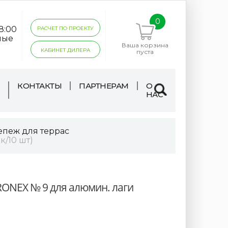
0
18:00
РАСЧЕТ ПО ПРОЕКТУ
ные
Ваша корзина
КАБИНЕТ ДИЛЕРА
пуста
КОНТАКТЫ
ПАРТНЕРАМ
О
НАС
епеж для террас
/10 шт)
ONEX № 9 для алюмин. лаги