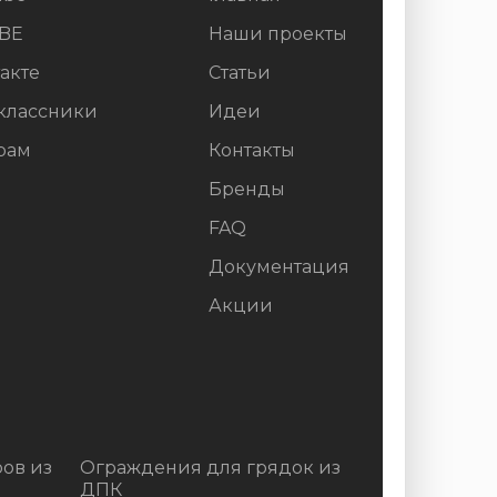
BE
Наши проекты
акте
Статьи
классники
Идеи
рам
Контакты
Бренды
FAQ
Документация
Акции
ов из
Ограждения для грядок из
ДПК