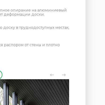
 полное опирание на алюминиевый
ет деформации доски.
 доску в труднодоступных местах,
я распором от стены и плотно