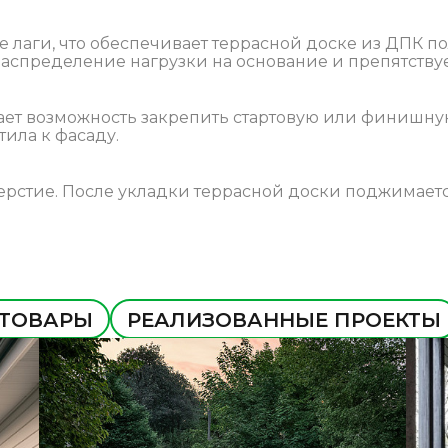
е лаги, что обеспечивает террасной доске из ДПК
аспределение нагрузки на основание и препятству
ет возможность закрепить стартовую или финишную
ила к фасаду.
ерстие. После укладки террасной доски поджимаетс
 ТОВАРЫ
РЕАЛИЗОВАННЫЕ ПРОЕКТЫ