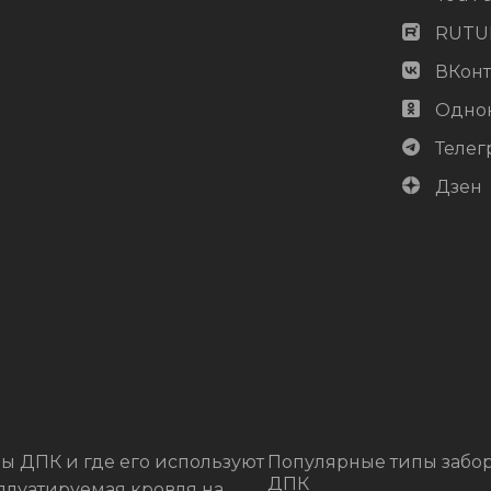
RUTU
ВКонт
Одно
Телег
Дзен
ы ДПК и где его используют
Популярные типы забор
ДПК
плуатируемая кровля на