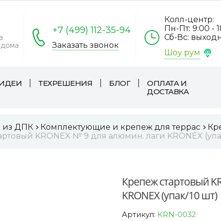
Колл-центр:
Пн-Пт: 9:00 - 
+7 (499) 112-35-94
Сб-Вс: выход
а
Заказать звонок
 дома
Шоу рум
ИДЕИ
ТЕХРЕШЕНИЯ
БЛОГ
ОПЛАТА И
ДОСТАВКА
а из ДПК
Комплектующие и крепеж для террас
Кр
артовый KRONEX № 9 для алюмин. лаги KRONEX (упак
Крепеж стартовый KR
KRONEX (упак/10 шт)
Артикул:
KRN-0032