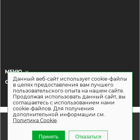
МЕНЮ
Данный веб-сайт использует cookie-файлы
СОЦ СЕТИ
в целях предоставления вам лучшего
пользовательского опыта на нашем сайте.
Продолжая использовать данный сайт, вы
соглашаетесь с использованием нами
cookie-файлов. Для получения
дополнительной информации см.
Политика Cookie
.
© 2019- 2026. Общество с ограниченной ответственностью
«Кронекс»
Информация на сайте носит рекламно-информационный
Принять
Отказаться
характер и не является публичной офертой. Для получения