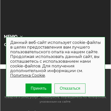
МЕНЮ
Данный веб-сайт использует cookie-файлы
СОЦ СЕТИ
в целях предоставления вам лучшего
пользовательского опыта на нашем сайте.
Продолжая использовать данный сайт, вы
соглашаетесь с использованием нами
cookie-файлов. Для получения
дополнительной информации см.
© 2019- 2026. Общество с ограниченной ответственностью
Политика Cookie
.
«Кронекс»
Информация на сайте носит рекламно-информационный
характер и не является публичной офертой. Для получения
Принять
Отказаться
подробной информации о наличии и стоимости указанных
товаров и (или) услуг , пожалуйста, обращайтесь по телефонам,
указанным на сайте.