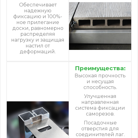
Обеспечивает
надежную
фиксацию и 100%-
ное прилегание
доски, равномерно
распределяя
нагрузку и защищая
настил от
деформаций.
Преимущества:
Высокая прочность
и несущая
способность.
Улучшенная
направленная
система фиксации
саморезов.
Посадочные
отверстия для
соединителей лаг.