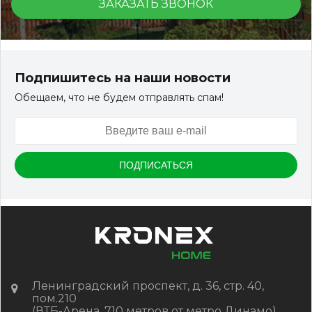
ЗАКАЗАТЬ ЗВОНОК
Террасная доска ДПК Outdoor 3D 150*25*3000 мм.
STORM/вельвет серый микс холодный
Подпишитесь на наши новости
Обещаем, что не будем отправлять спам!
Артикул:
DPK-2329
Размер
150*25*3000 мм
Цвет
Серый микс холодный
В наличии
Цена:
-
+
2 322.88
RUB / шт
КУПИТЬ
Ленинградский проспект, д. 36, стр. 40,
пом.210
(ВТБ-Арена, 710 метров от метро Динамо)