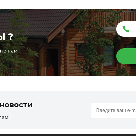
Ы ?
ите нам
новости
пам!