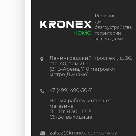
Решения
для
благоустройства
территории
вашего дома
Ленинградский проспект, д. 36,
стр. 40, пом.210
(ВТБ-Арена, 710 метров от
метро Динамо)
+7 (499) 490-50-11
Время работы интернет-
магазина:
Пн-Пт: 8.30 - 17.15
Сб-Вс: выходные
zakaz@kronex-company.by