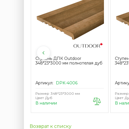
7, сталь
Ступень ДПК Outdoor
Ступе
/10шт)
348*23*3000 мм полнотелая дуб
348*23
Артикул:
DPK-4006
Артик
Размер
348*23*3000 мм
Размер
Цвет
Дуб
Цвет
Д
В наличии
В нал
Возврат к списку