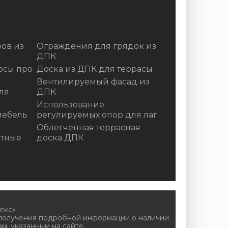
ов из
Ограждения для грядок из
ДПК
осы про
Доска из ДПК для террасы
Вентилируемый фасад из
ля
ДПК
Использование
мебель
регулируемых опор для лаг
Облегченная террасная
итные
доска ДПК
екс»
 получения подробной информации о наличии
м, указанным на сайте.