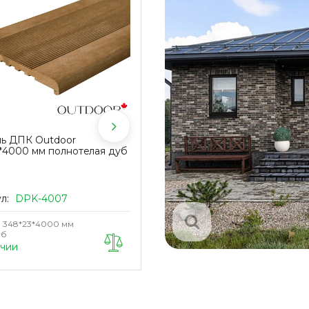
нь ДПК Outdoor
Лага алюминиевая KRONEX
*4000 мм полнотелая дуб
80*40*3000 мм конструктивна
ул:
DPK-4007
Артикул:
ALM-0014
348*23*4000 мм
Размер
80*40*3000 мм
уб
Материал
Алюминий
ичии
В наличии