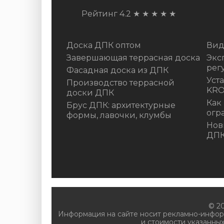
Рейтинг 4.2
★
★
★
★
★
Доска ДПК оптом
Вид
Завершающая террасная доска
Экс
рег
Фасадная доска из ДПК
Уст
Производство террасной
KR
доски ДПК
Как
Брус ДПК: архитектурные
огр
формы, лавочки, клумбы
Нов
ДП
© 2
Информация на сайте носит рекламно-инфор
и стоимости указанных