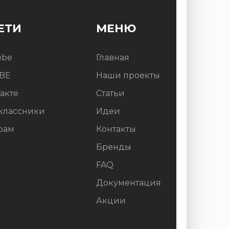
ЕТИ
МЕНЮ
ube
Главная
BE
Наши проекты
акте
Статьи
классники
Идеи
рам
Контакты
Бренды
FAQ
Документация
Акции