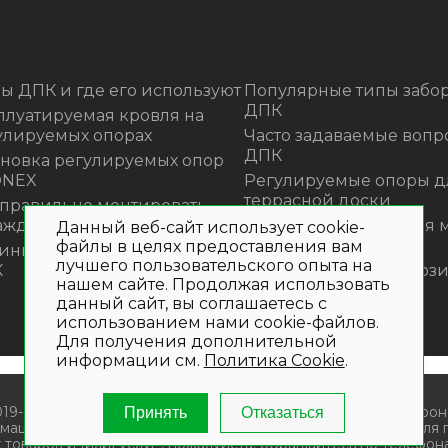
ы ДПК и где его используют
Популярные типы забор
ДПК
плуатируемая кровля на
улируемых опорах
Часто задаваемые вопр
ДПК
ановка регулируемых опор
ONEX
Регулируемые опоры д
террасной доски
 правильно монтировать
аждения из ДПК?
Премиальная садовая 
Данный веб-сайт использует cookie-
из ротанга Outdoor
файлы в целях предоставления вам
инка! Моющее средство для
лучшего пользовательского опыта на
К
Нескользящие композ
нашем сайте. Продолжая использовать
ступени
данный сайт, вы соглашаетесь с
использованием нами cookie-файлов.
Для получения дополнительной
информации см.
Политика Cookie
.
019- 2026. Общество с ограниченной ответственностью «Крон
Принять
Отказаться
мационный характер и не является публичной офертой. Для
 товаров и (или) услуг , пожалуйста, обращайтесь по телефона