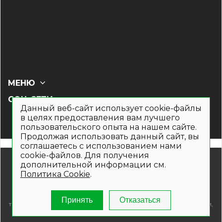
МЕНЮ
СОЦ СЕТИ
Данный веб-сайт использует cookie-файлы
в целях предоставления вам лучшего
пользовательского опыта на нашем сайте.
Продолжая использовать данный сайт, вы
соглашаетесь с использованием нами
cookie-файлов. Для получения
© 2019- 2026. Общество с ограниченной ответственностью
дополнительной информации см.
«Кронекс»
Политика Cookie
.
Информация на сайте носит рекламно-информационный
характер и не является публичной офертой. Для получения
подробной информации о наличии и стоимости указанных
Принять
Отказаться
товаров и (или) услуг , пожалуйста, обращайтесь по телефонам,
указанным на сайте.