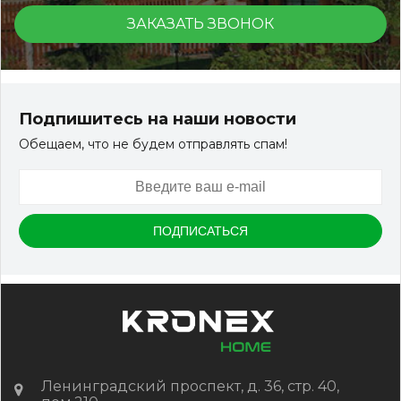
ЗАКАЗАТЬ ЗВОНОК
Террасная доска ДПК Outdoor 3D 150*25*3000 мм.
STORM/вельвет серый микс холодный
Подпишитесь на наши новости
Обещаем, что не будем отправлять спам!
Артикул:
DPK-2329
Размер
150*25*3000 мм
Цвет
Серый микс холодный
В наличии
Цена:
-
+
2 322.88
RUB / шт
КУПИТЬ
Ленинградский проспект, д. 36, стр. 40,