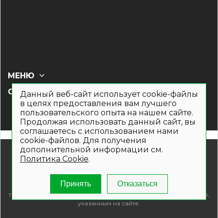
МЕНЮ
СОЦ СЕТИ
Данный веб-сайт использует cookie-файлы
в целях предоставления вам лучшего
пользовательского опыта на нашем сайте.
Продолжая использовать данный сайт, вы
соглашаетесь с использованием нами
cookie-файлов. Для получения
дополнительной информации см.
© 2019- 2026. Общество с ограниченной ответственностью
Политика Cookie
.
«Кронекс»
Информация на сайте носит рекламно-информационный
характер и не является публичной офертой. Для получения
Принять
Отказаться
подробной информации о наличии и стоимости указанных
товаров и (или) услуг , пожалуйста, обращайтесь по телефонам,
указанным на сайте.