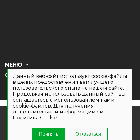
МЕНЮ
СОЦ СЕТИ
Данный веб-сайт использует cookie-файлы
в целях предоставления вам лучшего
пользовательского опыта на нашем сайте.
Продолжая использовать данный сайт, вы
соглашаетесь с использованием нами
cookie-файлов. Для получения
дополнительной информации см.
© 2019- 2026. Общество с ограниченной ответственностью
Политика Cookie
.
«Кронекс»
Информация на сайте носит рекламно-информационный
характер и не является публичной офертой. Для получения
Принять
Отказаться
подробной информации о наличии и стоимости указанных