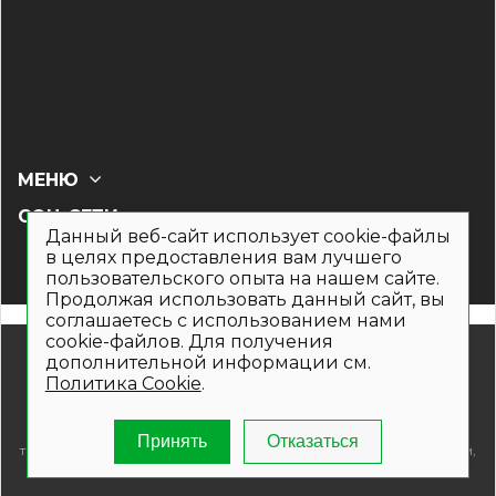
МЕНЮ
СОЦ СЕТИ
Данный веб-сайт использует cookie-файлы
в целях предоставления вам лучшего
пользовательского опыта на нашем сайте.
Продолжая использовать данный сайт, вы
соглашаетесь с использованием нами
cookie-файлов. Для получения
© 2019- 2026. Общество с ограниченной ответственностью
дополнительной информации см.
«Кронекс»
Политика Cookie
.
Информация на сайте носит рекламно-информационный
характер и не является публичной офертой. Для получения
подробной информации о наличии и стоимости указанных
Принять
Отказаться
товаров и (или) услуг , пожалуйста, обращайтесь по телефонам,
указанным на сайте.