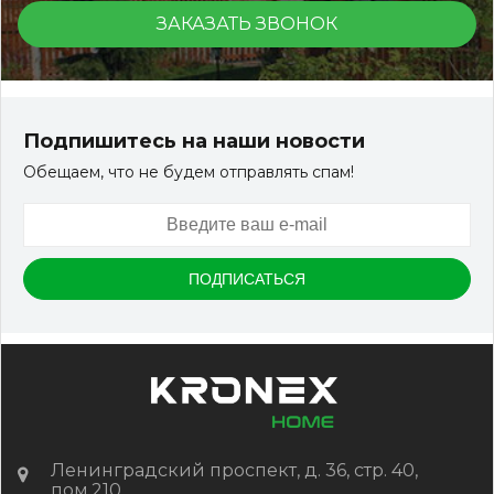
ЗАКАЗАТЬ ЗВОНОК
Террасная доска ДПК Outdoor 3D 150*25*3000 мм.
STORM/вельвет серый микс холодный
Подпишитесь на наши новости
Обещаем, что не будем отправлять спам!
Артикул:
DPK-2329
Размер
150*25*3000 мм
Цвет
Серый микс холодный
В наличии
Цена:
-
+
2 322.88
RUB / шт
КУПИТЬ
Ленинградский проспект, д. 36, стр. 40,
пом.210