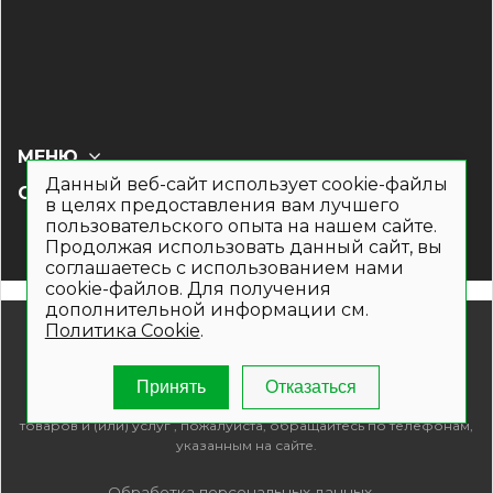
МЕНЮ
Данный веб-сайт использует cookie-файлы
СОЦ СЕТИ
в целях предоставления вам лучшего
пользовательского опыта на нашем сайте.
Продолжая использовать данный сайт, вы
соглашаетесь с использованием нами
cookie-файлов. Для получения
дополнительной информации см.
© 2019- 2026. Общество с ограниченной ответственностью
Политика Cookie
.
«Кронекс»
Информация на сайте носит рекламно-информационный
характер и не является публичной офертой. Для получения
Принять
Отказаться
подробной информации о наличии и стоимости указанных
товаров и (или) услуг , пожалуйста, обращайтесь по телефонам,
указанным на сайте.
Обработка персональных данных