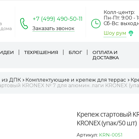
Колл-центр:
Пн-Пт: 9:00 - 
+7 (499) 490-50-11
Сб-Вс: выход
а
Заказать звонок
 дома
Шоу рум
ИДЕИ
ТЕХРЕШЕНИЯ
БЛОГ
ОПЛАТА И
ДОСТАВКА
а из ДПК
Комплектующие и крепеж для террас
Кр
артовый KRONEX № 7 для алюмин. лаги KRONEX (упа
Крепеж стартовый KR
KRONEX (упак/50 шт)
Артикул:
KRN-0051