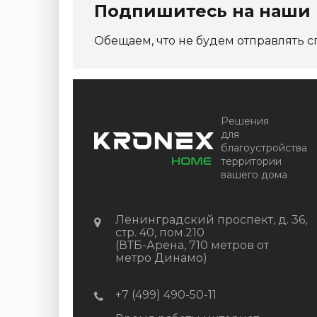
Подпишитесь на наши 
Артикул:
DPK-2329
Обещаем, что не будем отправлять с
Размер
150*25*3000 мм
Цвет
Серый микс холодный
В наличии
Цена:
+
-
+
Решения
2 322.88
RUB / шт
для
благоустройства
КУПИТЬ
территории
вашего дома
Ленинградский проспект, д. 36,
стр. 40, пом.210
(ВТБ-Арена, 710 метров от
метро Динамо)
+7 (499) 490-50-11