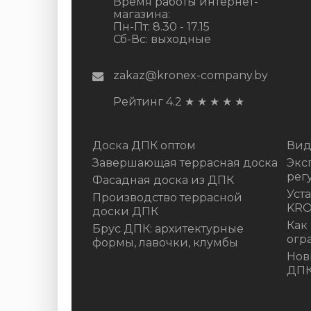
Время работы интернет-
магазина:
Пн-Пт: 8.30 - 17.15
Сб-Вс: выходные
zakaz@kronex-company.by
Рейтинг 4.2
★
★
★
★
★
Доска ДПК оптом
Вид
Завершающая террасная доска
Экс
рег
Фасадная доска из ДПК
Уст
Производство террасной
KR
доски ДПК
Как
Брус ДПК: архитектурные
огр
формы, лавочки, клумбы
Нов
ДП