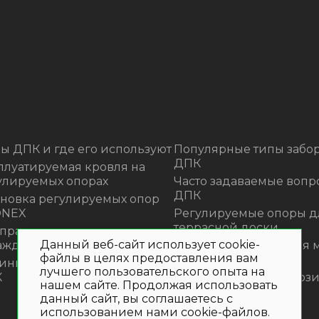
ы ДПК и где его используют
Популярные типы забор
ДПК
плуатируемая кровля на
улируемых опорах
Часто задаваемые вопр
ДПК
ановка регулируемых опор
ONEX
Регулируемые опоры д
террасной доски
 правильно монтировать
Данный веб-сайт использует cookie-
аждения из ДПК?
Премиальная садовая 
файлы в целях предоставления вам
из ротанга Outdoor
инка! Моющее средство для
лучшего пользовательского опыта на
К
Нескользящие композ
нашем сайте. Продолжая использовать
ступени
данный сайт, вы соглашаетесь с
использованием нами cookie-файлов.