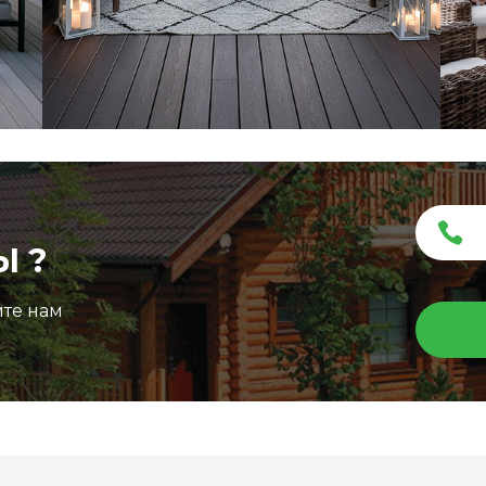
Ы ?
ите нам
Террасная доска ДПК Outdoor 3D
150*25*3000 мм. STORM/вельвет графит микс