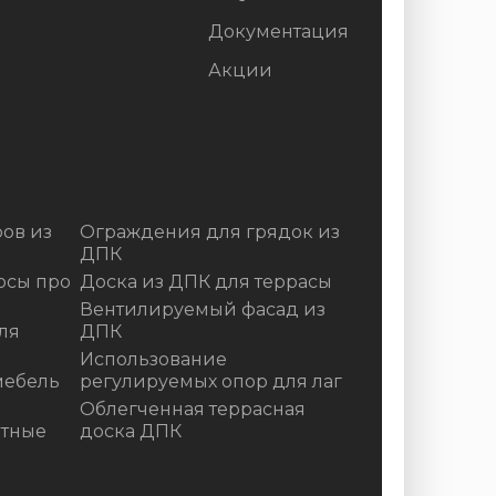
Документация
Акции
ов из
Ограждения для грядок из
ДПК
осы про
Доска из ДПК для террасы
Вентилируемый фасад из
ля
ДПК
Использование
мебель
регулируемых опор для лаг
Облегченная террасная
итные
доска ДПК