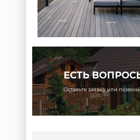
ЕСТЬ ВОПРОС
Оставьте заявку или позвон
Террасная доска ДПК Outdoor 3D
микс
150*25*3000 мм. STORM/вельвет серый микс
холодный