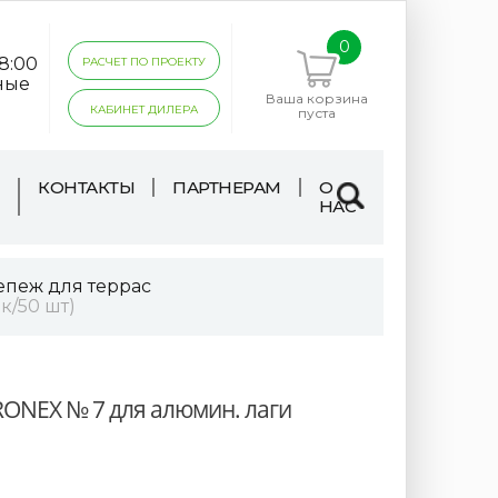
0
18:00
РАСЧЕТ ПО ПРОЕКТУ
ные
Ваша корзина
КАБИНЕТ ДИЛЕРА
пуста
КОНТАКТЫ
ПАРТНЕРАМ
О
НАС
епеж для террас
к/50 шт)
ONEX № 7 для алюмин. лаги