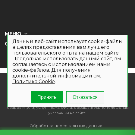
МЕНЮ
Данный веб-сайт использует cookie-файлы
СОЦ СЕТИ
в целях предоставления вам лучшего
пользовательского опыта на нашем сайте.
Продолжая использовать данный сайт, вы
соглашаетесь с использованием нами
cookie-файлов. Для получения
дополнительной информации см.
© 2019- 2026. Общество с ограниченной ответственностью
Политика Cookie
.
«Кронекс»
Информация на сайте носит рекламно-информационный
характер и не является публичной офертой. Для получения
Принять
Отказаться
подробной информации о наличии и стоимости указанных
товаров и (или) услуг , пожалуйста, обращайтесь по телефонам,
указанным на сайте.
Обработка персональных данных
Политика обработки файлов Cookie