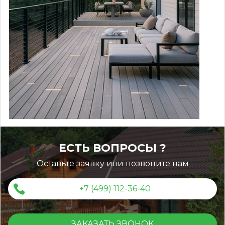
38337486a34221e9736f5a65f68d1a
ЕСТЬ ВОПРОСЫ ?
c48a6cde7102ab6e55b01349953e2
Оставьте заявку или позвоните нам
+7 (499) 112-36-40
ЗАКАЗАТЬ ЗВОНОК