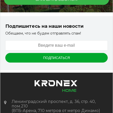
Террасная доска ДПК Outdoor 3D 150*25*3000 мм.
STORM/вельвет серый микс холодный
Подпишитесь на наши новости
Обещаем, что не будем отправлять спам!
Артикул:
DPK-2329
Размер
150*25*3000 мм
Цвет
Серый микс холодный
В наличии
Цена:
-
+
2 322.88
RUB / шт
КУПИТЬ
Ленинградский проспект, д. 36, стр. 40,
пом.210
(ВТБ-Арена, 710 метров от метро Динамо)