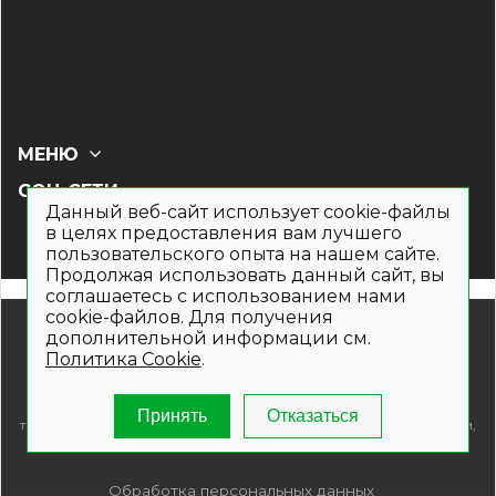
МЕНЮ
СОЦ СЕТИ
Данный веб-сайт использует cookie-файлы
в целях предоставления вам лучшего
пользовательского опыта на нашем сайте.
Продолжая использовать данный сайт, вы
соглашаетесь с использованием нами
cookie-файлов. Для получения
© 2019- 2026. Общество с ограниченной ответственностью
дополнительной информации см.
«Кронекс»
Политика Cookie
.
Информация на сайте носит рекламно-информационный
характер и не является публичной офертой. Для получения
подробной информации о наличии и стоимости указанных
Принять
Отказаться
товаров и (или) услуг , пожалуйста, обращайтесь по телефонам,
указанным на сайте.
Обработка персональных данных