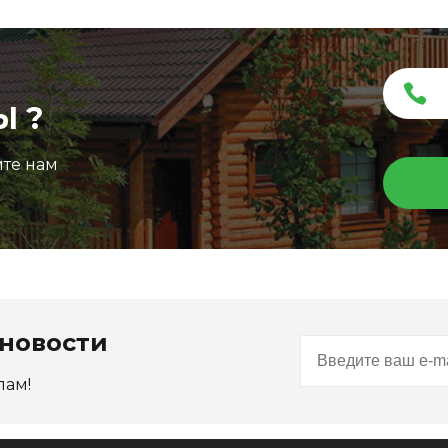
Ы ?
ите нам
Террасная доска ДПК Outdoor 3D
150*25*3000 мм. STORM/вельвет графит микс
новости
Артикул:
DPK-2327
пам!
Размер
150*25*3000 мм
Цвет
Графит микс
Ожидается