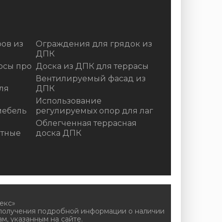
ов из
Ограждения для грядок из
ДПК
осы про
Доска из ДПК для террасы
Вентилируемый фасад из
ля
ДПК
Использование
мебель
регулируемых опор для лаг
Облегченная террасная
итные
доска ДПК
екс»
 получения подробной информации о наличии
м, указанным на сайте.