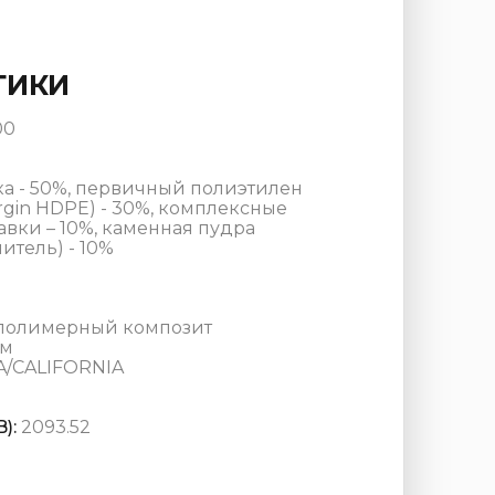
ТИКИ
00
а - 50%, первичный полиэтилен
rgin HDPE) - 30%, комплексные
вки – 10%, каменная пудра
тель) - 10%
полимерный композит
мм
A/CALIFORNIA
):
2093.52