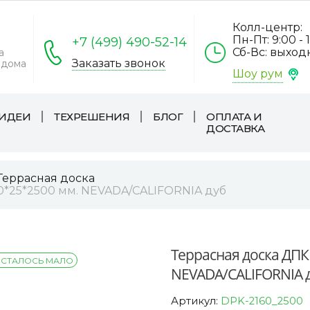
Колл-центр:
Пн-Пт: 9:00 - 
+7 (499) 490-52-14
Сб-Вс: выхо
а
Заказать звонок
 дома
Шоу рум
ИДЕИ
ТЕХРЕШЕНИЯ
БЛОГ
ОПЛАТА И
ДОСТАВКА
Террасная доска
0*25*2500 мм. NEVADA/CALIFORNIA дуб
Террасная доска ДПК
СТАЛОСЬ МАЛО
NEVADA/CALIFORNIA 
Артикул:
DPK-2160_2500