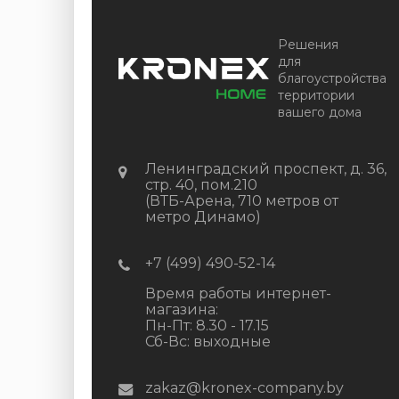
Цена:
+
-
+
Решения
2 322.88
RUB / шт
для
благоустройства
КУПИТЬ
территории
вашего дома
Ленинградский проспект, д. 36,
стр. 40, пом.210
(ВТБ-Арена, 710 метров от
метро Динамо)
+7 (499) 490-52-14
Время работы интернет-
магазина:
Пн-Пт: 8.30 - 17.15
Сб-Вс: выходные
zakaz@kronex-company.by