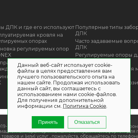
ы ДПК и где его используют
Популярные типы забор
ДПК
плуатируемая кровля на
улируемых опорах
Часто задаваемые вопр
ДПК
ановка регулируемых опор
ONEX
Регулируемые опоры д
террасной доски
 правильно монтировать
Данный веб-сайт использует cookie-
аждения из ДПК?
Премиальная садовая 
файлы в целях предоставления вам
из ротанга Outdoor
инка! Моющее средство для
лучшего пользовательского опыта на
нашем сайте. Продолжая использовать
К
Нескользящие композ
данный сайт, вы соглашаетесь с
ступени
использованием нами cookie-файлов.
Для получения дополнительной
информации см.
Политика Cookie
.
Принять
Отказаться
019- 2026. Общество с ограниченной ответственностью «Крон
мационный характер и не является публичной офертой. Для
 товаров и (или) услуг , пожалуйста, обращайтесь по телефона