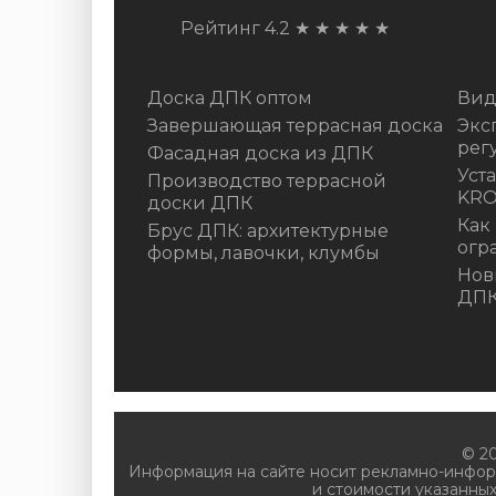
Рейтинг 4.2
★
★
★
★
★
Доска ДПК оптом
Вид
Завершающая террасная доска
Экс
рег
Фасадная доска из ДПК
Уст
Производство террасной
KR
доски ДПК
Как
Брус ДПК: архитектурные
огр
формы, лавочки, клумбы
Нов
ДП
© 2
Информация на сайте носит рекламно-инфор
и стоимости указанных