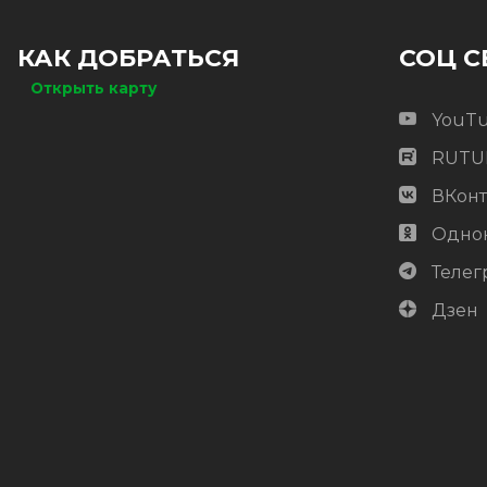
Цена:
-
+
КАК ДОБРАТЬСЯ
СОЦ С
2 322.88
RUB / шт
Открыть карту
ОЖИДАЕТСЯ
YouT
RUTU
ВКонт
Одно
Телег
Дзен