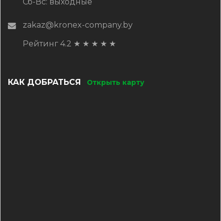
Сб-Вс: выходные
zakaz@kronex-company.by
Рейтинг 4.2
★
★
★
★
★
КАК ДОБРАТЬСЯ
Открыть карту