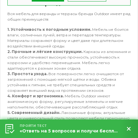
Мебель от бренда Outdoor
Вся
мебель для веранды и террасы
бренда Outdoor имеет ряд
общих преимуществ:
1. Устойчивость к погодным условиям.
Мебель не боится
влаги, солнечных лучей, ветра и перепадов температуры.
Материалы сохраняют форму и цвет даже при длительном
воздействии внешней среды.
2. Прочные и лёгкие конструкции.
Каркасы из алюминия и
стали обеспечивают высокую прочность, устойчивость к
коррозии и удобство перемещения. Мебель легко
адаптируется к разным зонам отдыха.
3. Простота ухода.
Все поверхности легко очищаются от
загрязнений с помощью мягкой щётки и воды. Обивка
устойчива к пятнам, не требует специальных средств и
сохраняет внешний вид на протяжении сезонов.
4. Комфорт и эргономика.
Мебель Outdoor имеют
анатомическую форму, регулируемые элементы и мягкие
наполнители, обеспечивающие расслабляющий отдых.
5. Современный дизайн.
Лаконичные формы, актуальные
цвета и универсальный стиль позволяют мебели гармонично
вписаться в любой ландшафт или архитектуру участка.
ПРОЙТИ ТЕСТ
6. Долговечность.
Материалы, используемые в
«Ответь на 5 вопросов и получи бесплатный расчет террасы за 5 минут!»
производстве, рассчитаны на многолетнюю эксплуатацию.