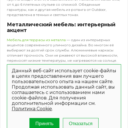
от 4 до 6 плетеных стульев со спинкой. Обеденные
гарнитуры, как и другая мебель из ротанга от Outdoor,
представлена в темных и светлых тонах.
Металлический мебель: интерьерный
акцент
Мебель для террасы из металла
— один из интерьерных
акцентов современного уличного дизайна. Во многом её
выбирают за долгий срок службы. Алюминиевые каркасы
отличает прочность. Они не ржавеют от высокой влажности,
переносят низкие температуры, не нагреваются на солнце.
Мебель спокойно переживет зиму на улице или
Данный веб-сайт использует cookie-файлы
неотапливаемой даче. Небольшой вес позволяет без
в целях предоставления вам лучшего
дополнительных усилий её переносить, что очень важно во
пользовательского опыта на нашем сайте.
время смены сезонов.
Продолжая использовать данный сайт, вы
Минимализм, свойственный алюминиевой садовой мебели
соглашаетесь с использованием нами
для террасы, характеризуется простотой, но
cookie-файлов. Для получения
эффективностью. Металл легко комбинируется с другими
дополнительной информации см.
материалами: стеклом, деревом, пластиком. Эффект
Политика Cookie
.
смешения позволяет в ряде случаев стать ярким
интерьерным акцентом. Главной деталью, вокруг которой
строится окружающее пространство.
Принять
Отказаться