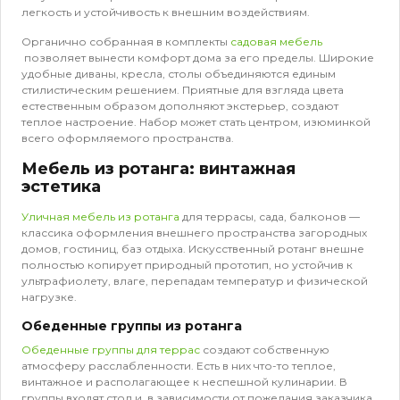
легкость и устойчивость к внешним воздействиям.
Органично собранная в комплекты
садовая мебель
позволяет вынести комфорт дома за его пределы. Широкие
удобные диваны, кресла, столы объединяются единым
стилистическим решением. Приятные для взгляда цвета
естественным образом дополняют экстерьер, создают
теплое настроение. Набор может стать центром, изюминкой
всего оформляемого пространства.
Мебель из ротанга: винтажная
эстетика
Уличная мебель из ротанга
для террасы, сада, балконов —
классика оформления внешнего пространства загородных
домов, гостиниц, баз отдыха. Искусственный ротанг внешне
полностью копирует природный прототип, но устойчив к
ультрафиолету, влаге, перепадам температур и физической
нагрузке.
Обеденные группы из ротанга
Обеденные группы для террас
создают собственную
атмосферу расслабленности. Есть в них что-то теплое,
винтажное и располагающее к неспешной кулинарии. В
группы входят стол и, в зависимости от пожелания заказчика,