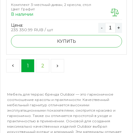
Комплект
3-местный диван, 2 кресла, стол
Цвет
Графит
В наличии
Цена:
-
+
235 350.99
RUB / шт
КУПИТЬ
1
2
Мебель для террас бренда Outdoor — это гармоничное
соотношение красоты и практичности. Качественный
мебельный гарнитур отличается высокими
эксплуатационными показателями, смотрится красиво и
гармонично. Также он отличается простотой в уходе и
практичностью в применении. Основой для создания
максимально качественных изделий Outdoor выбрал
искусственный ротанг и алюминий. Эти материалы отличает