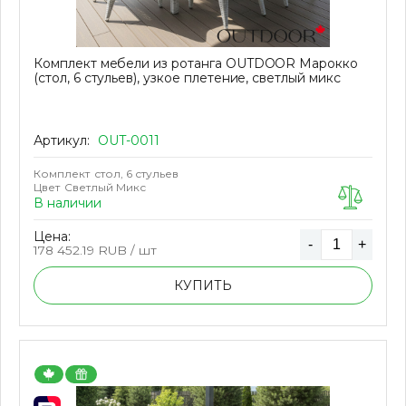
Комплект мебели из ротанга OUTDOOR Марокко
(стол, 6 стульев), узкое плетение, светлый микс
Артикул:
OUT-0011
Комплект
стол, 6 стульев
Цвет
Светлый Микс
В наличии
Цена:
-
+
178 452.19
RUB / шт
КУПИТЬ