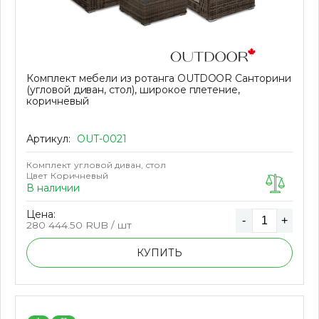
Комплект мебели из ротанга OUTDOOR Санторини
(угловой диван, стол), широкое плетение,
коричневый
Артикул:
OUT-0021
Комплект
угловой диван, стол
Цвет
Коричневый
В наличии
Цена:
-
+
280 444.50
RUB / шт
КУПИТЬ