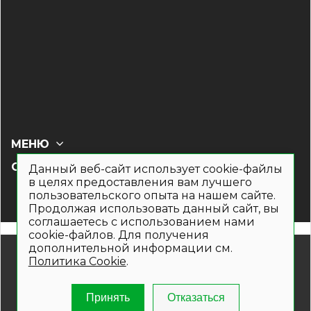
МЕНЮ
СОЦ СЕТИ
Данный веб-сайт использует cookie-файлы
в целях предоставления вам лучшего
пользовательского опыта на нашем сайте.
Продолжая использовать данный сайт, вы
соглашаетесь с использованием нами
cookie-файлов. Для получения
дополнительной информации см.
© 2019- 2026. Общество с ограниченной ответственностью
Политика Cookie
.
«Кронекс»
Информация на сайте носит рекламно-информационный
характер и не является публичной офертой. Для получения
Принять
Отказаться
подробной информации о наличии и стоимости указанных