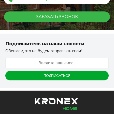
ЗАКАЗАТЬ ЗВОНОК
Террасная доска ДПК Outdoor 3D 150*25*3000 мм.
STORM/вельвет серый микс холодный
Подпишитесь на наши новости
Обещаем, что не будем отправлять спам!
Артикул:
DPK-2329
Размер
150*25*3000 мм
Цвет
Серый микс холодный
В наличии
Цена:
-
+
2 322.88
RUB / шт
КУПИТЬ