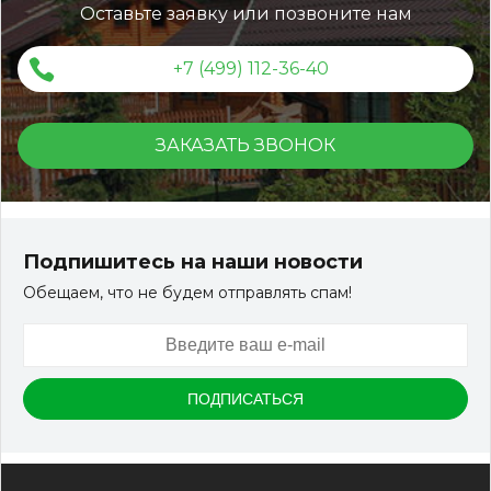
Оставьте заявку или позвоните нам
+7 (499) 112-36-40
ЗАКАЗАТЬ ЗВОНОК
Шезлонг из ротанга OUTDOOR Палермо, светлый
микс
Подпишитесь на наши новости
Обещаем, что не будем отправлять спам!
Артикул:
OUT-0025
Размер
2070*650*850 мм
Цвет
Светлый Микс
Ожидается
Цена:
-
+
33 974.55
RUB / шт