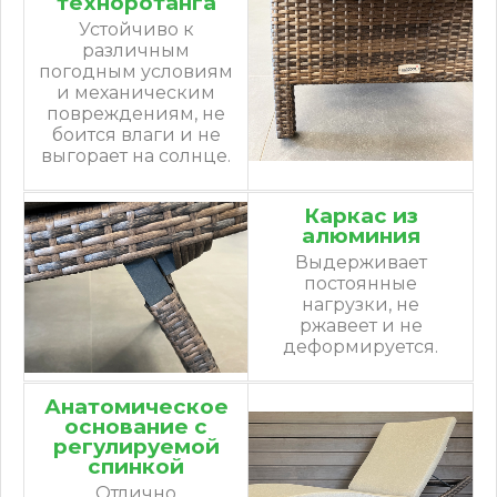
техноротанга
Устойчиво к
различным
погодным условиям
и механическим
повреждениям, не
боится влаги и не
выгорает на солнце.
Каркас из
алюминия
Выдерживает
постоянные
нагрузки, не
ржавеет и не
деформируется.
Анатомическое
основание с
регулируемой
спинкой
Отлично