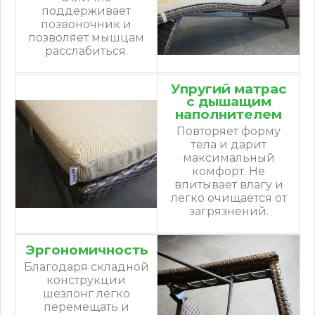
поддерживает
позвоночник и
позволяет мышцам
расслабиться.
Упругий матрас
с дышащим
наполнителем
Повторяет форму
тела и дарит
максимальный
комфорт. Не
впитывает влагу и
легко очищается от
загрязнений.
Эргономичность
Благодаря складной
конструкции
шезлонг легко
перемещать и