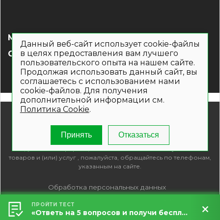
МЕНЮ
Данный веб-сайт использует cookie-файлы
в целях предоставления вам лучшего
СОЦ СЕТИ
пользовательского опыта на нашем сайте.
Продолжая использовать данный сайт, вы
соглашаетесь с использованием нами
cookie-файлов. Для получения
дополнительной информации см.
Политика Cookie
.
© 2019- 2026. Общество с ограниченной ответственностью
«Кронекс»
Информация на сайте носит рекламно-информационный
Принять
Отказаться
характер и не является публичной офертой. Для получения
подробной информации о наличии и стоимости указанных
товаров и (или) услуг , пожалуйста, обращайтесь по телефонам,
указанным на сайте.
Обработка персональных данных
Политика обработки файлов Cookie
ПРОЙТИ ТЕСТ
«Ответь на 5 вопросов и получи бесплатный расчет террасы за 5 минут!»