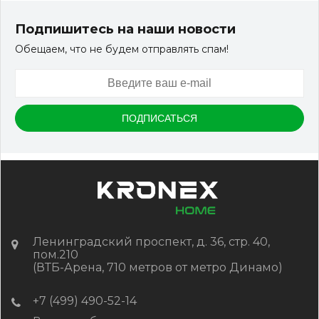
Комплект мебели из ротанга OUTDOOR Фиджи
(стол, 4 стула), узкое плетение, светлый микс
Подпишитесь на наши новости
Обещаем, что не будем отправлять спам!
Артикул:
OUT-0009
Комплект
стол, 4 стула
Цвет
Светлый Микс
В наличии
Цена:
-
+
113 248.51
RUB / шт
КУПИТЬ
Ленинградский проспект, д. 36, стр. 40,
пом.210
(ВТБ-Арена, 710 метров от метро Динамо)
+7 (499) 490-52-14