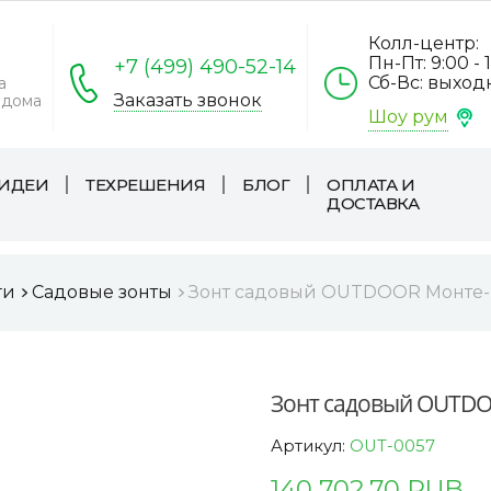
Колл-центр:
Пн-Пт: 9:00 - 
+7 (499) 490-52-14
Сб-Вс: выхо
а
Заказать звонок
 дома
Шоу рум
ИДЕИ
ТЕХРЕШЕНИЯ
БЛОГ
ОПЛАТА И
ДОСТАВКА
ги
Садовые зонты
Зонт садовый OUTDOOR Монте-К
Зонт садовый OUTDO
Артикул:
OUT-0057
140 702,70 RUB