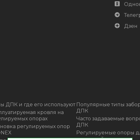
Одно
Телег
Дзен
ы ДПК и где его используют
Популярные типы забор
ДПК
плуатируемая кровля на
улируемых опорах
Часто задаваемые вопр
ДПК
ановка регулируемых опор
ONEX
Регулируемые опоры д
террасной доски