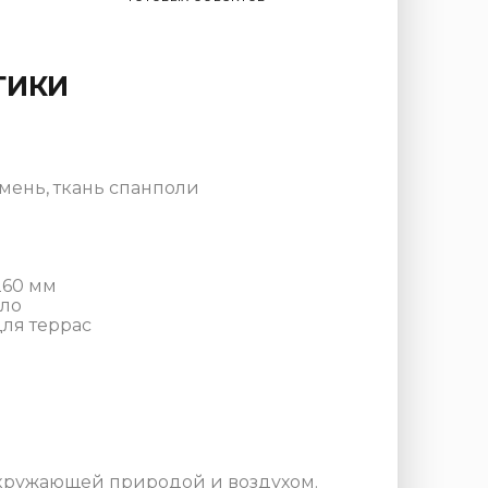
ТИКИ
мень, ткань спанполи
260 мм
рло
ля террас
 окружающей природой и воздухом.