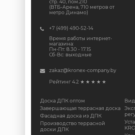
стр. 40, пом.210
(ВТБ-Арена, 710 метров от
метро Динамо)
+7 (499) 490-52-14
Время работы интернет-
магазина:
Пн-Пт: 8.30 - 17.15
Сб-Вс: выходные
zakaz@kronex-company.by
Рейтинг 4.2
★
★
★
★
★
Доска ДПК оптом
Вид
Завершающая террасная доска
Экс
рег
Фасадная доска из ДПК
Уст
Производство террасной
KR
доски ДПК