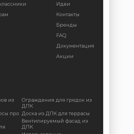
классники
Идеи
рам
Контакты
Бренды
FAQ
Документация
Акции
ов из
Ограждения для грядок из
ДПК
осы про
Доска из ДПК для террасы
Вентилируемый фасад из
ля
ДПК