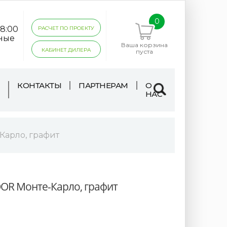
0
18:00
РАСЧЕТ ПО ПРОЕКТУ
дные
Ваша корзина
КАБИНЕТ ДИЛЕРА
пуста
КОНТАКТЫ
ПАРТНЕРАМ
О
НАС
арло, графит
OR Монте-Карло, графит