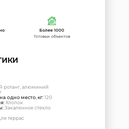
но
Более 1000
Готовых объектов
ТИКИ
й ротанг, алюминий
г
а одно место, кг:
120
я:
Хлопок
ы:
Закаленное стекло
ля террас