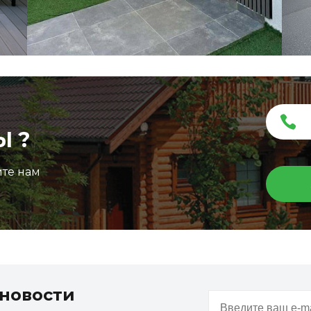
Ы ?
ите нам
Террасная доска ДПК Outdoor 3D
150*25*4000 мм. STORM/вельвет графит микс
новости