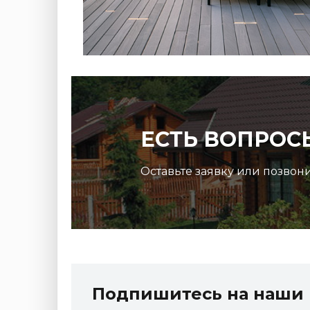
ЕСТЬ ВОПРОС
Оставьте заявку или позвон
R Эль-
Террасная доска ДПК Outdoor 3D
150*25*3000 мм. STORM/вельвет графит микс
Подпишитесь на наши 