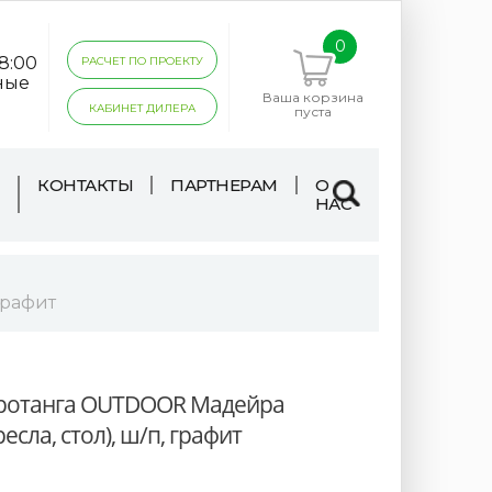
0
18:00
РАСЧЕТ ПО ПРОЕКТУ
ные
Ваша корзина
КАБИНЕТ ДИЛЕРА
пуста
КОНТАКТЫ
ПАРТНЕРАМ
О
НАС
графит
 ротанга OUTDOOR Мадейра
есла, стол), ш/п, графит