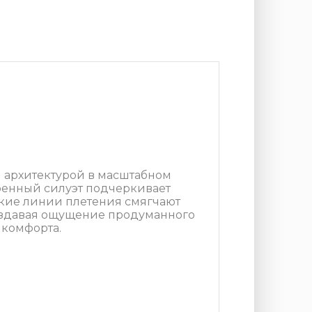
й архитектурой в масштабном
ренный силуэт подчеркивает
окие линии плетения смягчают
создавая ощущение продуманного
комфорта.