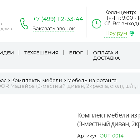
Колл-центр:
Пн-Пт: 9:00 - 
+7 (499) 112-33-44
Сб-Вс: выход
а
Заказать звонок
 дома
Шоу рум
ИДЕИ
ТЕХРЕШЕНИЯ
БЛОГ
ОПЛАТА И
ДОСТАВКА
рас
Комплекты мебели
Мебель из ротанга
R Мадейра (3-местный диван, 2кресла, стол), ш/п, 
Комплект мебели из
(3-местный диван, 2кр
Артикул:
OUT-0014