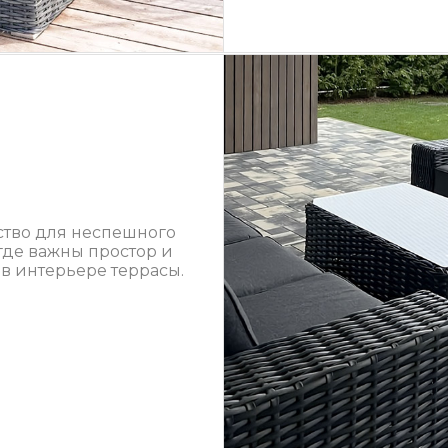
тво для неспешного
 где важны простор и
в интерьере террасы.