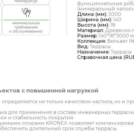
функциональные доба
(минеральный наполни
Длина (мм):
3000
Ширина (мм):
140
Высота (мм):
18
Материал:
Древесно-
Размер:
140*18*3000 м
Коллекция:
Вельвет I
Вид:
Террасы
Назначение:
Террасы
Справочная цена (RUB
ектов с повышенной нагрузкой
определяется не только качеством настила, но и п
ана для применения в составе инженерных террасн
и и стабильность покрытия.
руемыми опорами KRONEX позволяет компенсироват
беспечить длительный срок службы террасы.