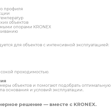
го профиля
укции
 температур
ских объектов
уемыми опорами KRONEX
уживанию
ется для объектов с интенсивной эксплуатацией:
ысокой проходимостью.
ния
еры объектов и помогают подобрать оптимальную
па основания и условий эксплуатации..
енерное решение — вместе с KRONEX.