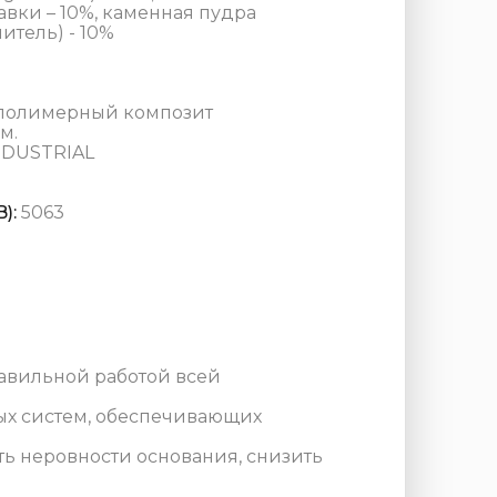
вки – 10%, каменная пудра
тель) - 10%
полимерный композит
м.
NDUSTRIAL
):
5063
равильной работой всей
ых систем, обеспечивающих
ь неровности основания, снизить