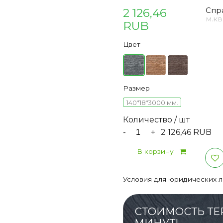
2 126,46
Спр
м.кв
RUB
Цвет
Размер
140*18*3000 мм.
Количество / шт
-
+
2 126,46 RUB
В корзину
Условия для юридических 
СТОИМОСТЬ ТЕ
МИНУТ!