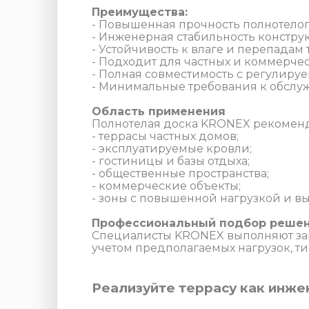
Преимущества:
- Повышенная прочность полнотело
- Инженерная стабильность констр
- Устойчивость к влаге и перепадам
- Подходит для частных и коммерче
- Полная совместимость с регулир
- Минимальные требования к обсл
Область применения
Полнотелая доска KRONEX рекоменду
- террасы частных домов;
- эксплуатируемые кровли;
- гостиницы и базы отдыха;
- общественные пространства;
- коммерческие объекты;
- зоны с повышенной нагрузкой и в
Профессиональный подбор реше
Специалисты KRONEX выполняют зам
учетом предполагаемых нагрузок, ти
Реализуйте террасу как инж