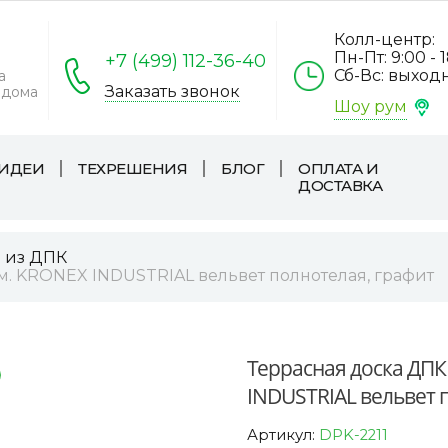
Колл-центр:
Пн-Пт: 9:00 - 
+7 (499) 112-36-40
Сб-Вс: выход
а
Заказать звонок
 дома
Шоу рум
ИДЕИ
ТЕХРЕШЕНИЯ
БЛОГ
ОПЛАТА И
ДОСТАВКА
а из ДПК
м. KRONEX INDUSTRIAL вельвет полнотелая, графит
Террасная доска ДПК
INDUSTRIAL вельвет 
Артикул:
DPK-2211