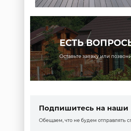
ЕСТЬ ВОПРОС
Оставьте заявку или позвон
Террасная доска ДПК Outdoor 3D
рая
150*25*3000 мм. STORM/вельвет серый микс
холодный
Подпишитесь на наши 
Артикул:
DPK-2329
Обещаем, что не будем отправлять с
Размер
150*25*3000 мм