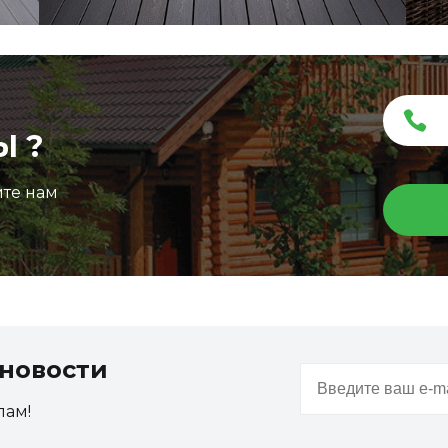
Ы ?
ите нам
Террасная доска ДПК Outdoor 3D
150*25*3000 мм. STORM/вельвет графит микс
новости
Артикул:
DPK-2327
пам!
Размер
150*25*3000 мм