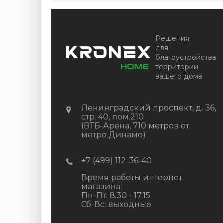
Цвет
Серый микс холодный
В наличии
Цена:
+
-
+
Решения
2 322.88
RUB / шт
для
благоустройства
КУПИТЬ
территории
вашего дома
Ленинградский проспект, д. 36,
стр. 40, пом.210
(ВТБ-Арена, 710 метров от
метро Динамо)
+7 (499) 112-36-40
Время работы интернет-
магазина:
Пн-Пт: 8.30 - 17.15
Сб-Вс: выходные