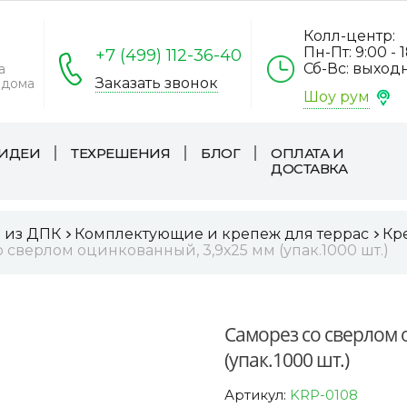
Колл-центр:
Пн-Пт: 9:00 - 
+7 (499) 112-36-40
Сб-Вс: выход
а
Заказать звонок
 дома
Шоу рум
ИДЕИ
ТЕХРЕШЕНИЯ
БЛОГ
ОПЛАТА И
ДОСТАВКА
а из ДПК
Комплектующие и крепеж для террас
Кр
 сверлом оцинкованный, 3,9х25 мм (упак.1000 шт.)
Саморез со сверлом 
(упак.1000 шт.)
Артикул:
KRP-0108