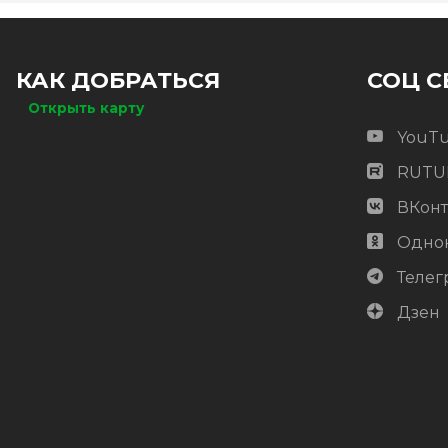
Цвет
Графит микс
Ожидается
Цена:
-
+
КАК ДОБРАТЬСЯ
СОЦ С
2 322.88
RUB / шт
Открыть карту
ОЖИДАЕТСЯ
YouT
RUTU
ВКонт
Одно
Телег
Дзен