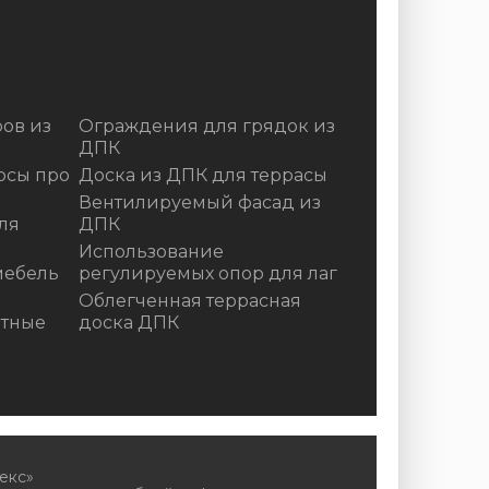
ов из
Ограждения для грядок из
ДПК
осы про
Доска из ДПК для террасы
Вентилируемый фасад из
ля
ДПК
Использование
мебель
регулируемых опор для лаг
Облегченная террасная
итные
доска ДПК
екс»