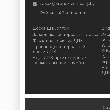
zakaz@kronex-company.by
Рейтинг 4.2
★
★
★
★
★
Доска ДПК оптом
Вид
Завершающая террасная доска
Экс
рег
Фасадная доска из ДПК
Уст
Производство террасной
KR
доски ДПК
Как
Брус ДПК: архитектурные
огр
формы, лавочки, клумбы
Нов
ДП
© 2