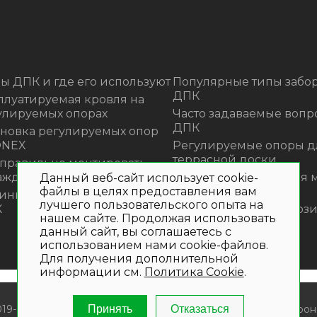
ы ДПК и где его используют
Популярные типы забор
ДПК
плуатируемая кровля на
улируемых опорах
Часто задаваемые вопр
ДПК
ановка регулируемых опор
ONEX
Регулируемые опоры д
террасной доски
 правильно монтировать
аждения из ДПК?
Премиальная садовая 
Данный веб-сайт использует cookie-
из ротанга Outdoor
файлы в целях предоставления вам
инка! Моющее средство для
лучшего пользовательского опыта на
К
Нескользящие композ
нашем сайте. Продолжая использовать
ступени
данный сайт, вы соглашаетесь с
использованием нами cookie-файлов.
Для получения дополнительной
информации см.
Политика Cookie
.
019- 2026. Общество с ограниченной ответственностью «Крон
Принять
Отказаться