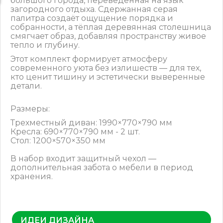
большого города, переведённая на язык
загородного отдыха. Сдержанная серая
палитра создаёт ощущение порядка и
собранности, а тёплая деревянная столешница
смягчает образ, добавляя пространству живое
тепло и глубину.
Этот комплект формирует атмосферу
современного уюта без излишеств — для тех,
кто ценит тишину и эстетически выверенные
детали.
Размеры:
Трехместный диван: 1990×770×790 мм
Кресла: 690×770×790 мм - 2 шт.
Стол: 1200×570×350 мм
В набор входит защитный чехол —
дополнительная забота о мебели в период
хранения.
ИДЕИ ДИЗАЙНА